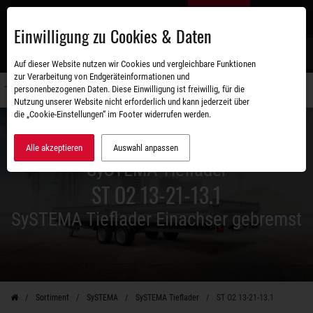
Zum
DE
Hauptinhalt
Einwilligung zu Cookies & Daten
S
Auf dieser Website nutzen wir Cookies und vergleichbare Funktionen
zur Verarbeitung von Endgeräteinformationen und
personenbezogenen Daten. Diese Einwilligung ist freiwillig, für die
Navigati
Nutzung unserer Website nicht erforderlich und kann jederzeit über
umschal
die „Cookie-Einstellungen“ im Footer widerrufen werden.
Alle akzeptieren
Auswahl anpassen
SySTEMA Tieflader
ST O2 13-21-13.1
SySTEMA Tieflader Einachser gebremst
Sortiment
SySTEMA
SySTEMA Tieflader
ST O2 13-21-13.1