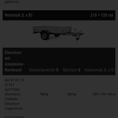
gebremst
Nutzmaß (L x B)
210 × 128 cm
Einachser
mit
Aluminium-
Bordwand
Gesamtgewicht
Nutzlast
Außenmaß (L x B x 
ALU ST O1 7.5-
21-13.1
Anhänger auf Merkzettel
SySTEMA
Aluminium
750 kg
562 kg
309 × 173 × 99 cm
Tieflader
Einachser
ungebremst
ALU ST O2 8.5-