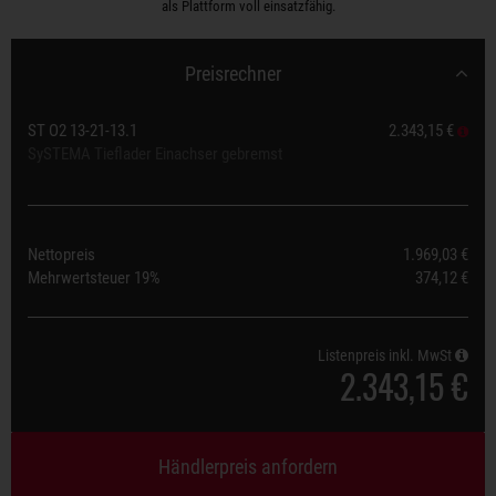
als Plattform voll einsatzfähig.
Preisrechner
ST O2 13-21-13.1
2.343,15 €
SySTEMA Tieflader Einachser gebremst
Nettopreis
1.969,03 €
Mehrwertsteuer
19%
374,12 €
Listenpreis inkl. MwSt
2.343,15 €
Händlerpreis anfordern