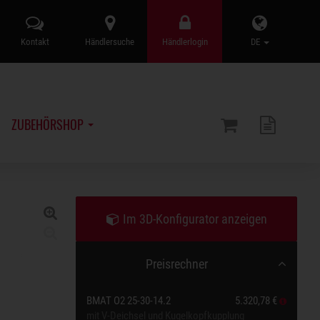
Kontakt
Händlersuche
Händlerlogin
DE
ZUBEHÖRSHOP
Im 3D-Konfigurator anzeigen
Preisrechner
BMAT O2 25-30-14.2
5.320,78 €
mit V-Deichsel und Kugelkopfkupplung