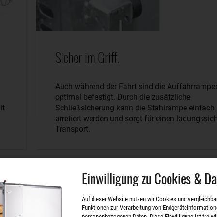
Sicher im Griff.
Auch während der Fahrt sind die Auffahrrampe
optimal befestigt. Durch die zusätzliche
it
Schließsicherung kann die Stahlrampe einfach
arretiert werden und sorgt für einen ladungssic
Transport.
Einwilligung zu Cookies & D
Auf dieser Website nutzen wir Cookies und vergleichba
Funktionen zur Verarbeitung von Endgeräteinformation
personenbezogenen Daten. Diese Einwilligung ist freiwill