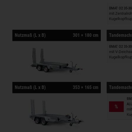
BMAT O2 35-30
Anhänger
mit Zentralro
Kugelkopfkup
Nutzmaß (L x B)
301 × 180 cm
Tandemach
BMAT O2 35-30
Anhänger
mit V-Deichse
Kugelkopfkup
Nutzmaß (L x B)
353 × 165 cm
Tandemach
BMA
Anhänger
AL
%
mit
Ku