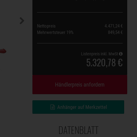
Nettopreis
4.471,24 €
Mehrwertsteuer
19%
849,54 €
Listenpreis inkl. MwSt
5.320,78 €
Händlerpreis anfordern
Anhänger auf Merkzettel
DATENBLATT