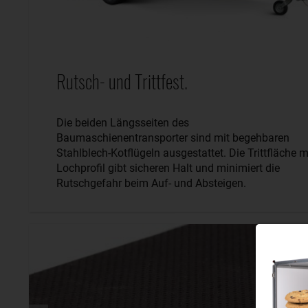
Rutsch- und Trittfest.
Die beiden Längsseiten des
Baumaschienentransporter sind mit begehbaren
Stahlblech-Kotflügeln ausgestattet. Die Trittfläche m
Lochprofil gibt sicheren Halt und minimiert die
Rutschgefahr beim Auf- und Absteigen.