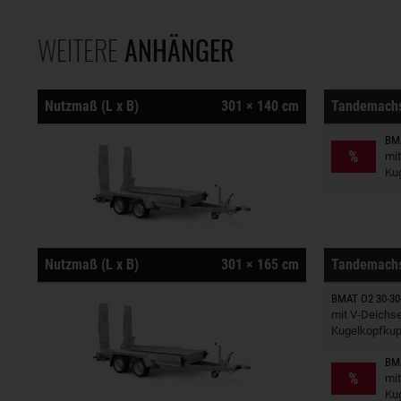
WEITERE
ANHÄNGER
Nutzmaß (L x B)
301 × 140 cm
Tandemach
BMA
Anhänger
%
mit
Ku
Nutzmaß (L x B)
301 × 165 cm
Tandemach
BMAT O2 30-30
Anhänger
mit V-Deichse
Kugelkopfkup
BMA
Anhänger
%
mit
Ku