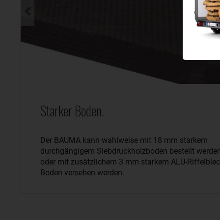
Starker Boden.
Der BAUMA kann wahlweise mit 18 mm starkem
durchgängigem Siebdruckholzboden bestellt werde
oder mit zusätzlichem 3 mm starkem ALU-Riffelblec
Boden versehen werden.