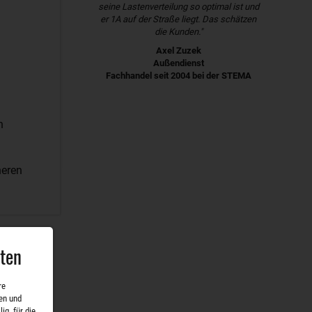
seine Lastenverteilung so optimal ist und
er 1A auf der Straße liegt. Das schätzen
die Kunden."
Axel Zuzek
Außendienst
Fachhandel seit 2004 bei der STEMA
n
heren
aten
re
en und
ig, für die