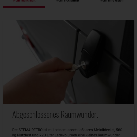
Abgeschlossenes Raumwunder.
Der STEMA RETRO ist mit seinem abschließbaren Metalldeckel, 580
kg Nutzlast und 720 Liter Ladevolumen eine kleines Raumwunder.