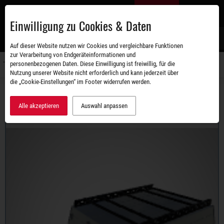
Zum
DE
Hauptinhalt
Einwilligung zu Cookies & Daten
S
Auf dieser Website nutzen wir Cookies und vergleichbare Funktionen
zur Verarbeitung von Endgeräteinformationen und
personenbezogenen Daten. Diese Einwilligung ist freiwillig, für die
Navigati
Nutzung unserer Website nicht erforderlich und kann jederzeit über
umschal
die „Cookie-Einstellungen“ im Footer widerrufen werden.
Sortiment
Deckelanhänger
STEMA RETRO
RETRO ADVANCED 750G PLUS
Alle akzeptieren
Auswahl anpassen
Wir haben die Darstellung auf Ihr Gerät angepasst.