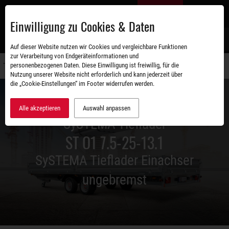
Zum
DE
Hauptinhalt
Einwilligung zu Cookies & Daten
S
Auf dieser Website nutzen wir Cookies und vergleichbare Funktionen
zur Verarbeitung von Endgeräteinformationen und
personenbezogenen Daten. Diese Einwilligung ist freiwillig, für die
Navigati
Nutzung unserer Website nicht erforderlich und kann jederzeit über
umschal
die „Cookie-Einstellungen“ im Footer widerrufen werden.
Alle akzeptieren
Auswahl anpassen
SySTEMA Tieflader
ST O1 7.5-25-13.1
SySTEMA Tieflader Einachser
ungebremst