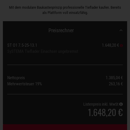
Mit dem modulare Baukastenprinzip professionelle Tieflader kaufen. Bereits
als Plattform voll einsatzfähig.
Preisrechner
ST O1 7.5-25-13.1
1.648,20 €
SySTEMA Tieflader Einachser ungebremst
Nettopreis
1.385,04 €
Mehrwertsteuer
19%
263,16 €
Listenpreis inkl. MwSt
1.648,20 €