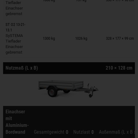
Tieflader
Einachser
gebremst
ST O2 13-21-
13.1
Anhänger auf Merkzettel
SySTEMA
1300 kg
1026 kg
328 × 177 × 99 cm
Tieflader
Einachser
gebremst
Nutzmaß (L x B)
210 × 128 cm
Einachser
mit
Aluminium-
Bordwand
Gesamtgewicht
Nutzlast
Außenmaß (L x B x 