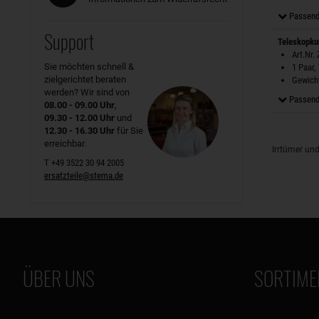
Passend
Support
Teleskopku
Art.Nr.
Sie möchten schnell &
1 Paar,
zielgerichtet beraten
Gewicht
werden? Wir sind von
Passend
08.00 - 09.00 Uhr
,
09.30 - 12.00 Uhr
und
12.30 - 16.30 Uhr
für Sie
erreichbar.
Irrtümer un
T +49 3522 30 94 2005
ersatzteile@stema.de
ÜBER UNS
SORTIME