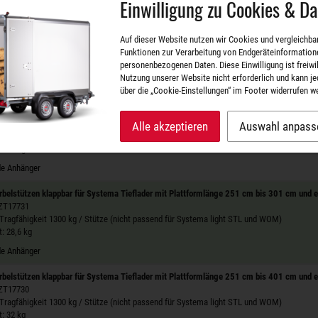
Einwilligung zu Cookies & D
e Anhänger
rbelstützenset (1 Paar), klappbar für FHDK/SHDK
Auf dieser Website nutzen wir Cookies und vergleichba
 ZT17884
Funktionen zur Verarbeitung von Endgeräteinformation
 Tragfähigkeit 1300 kg / Stütze
personenbezogenen Daten. Diese Einwilligung ist freiwill
: 18,6 kg
Nutzung unserer Website nicht erforderlich und kann je
e Anhänger
über die „Cookie-Einstellungen“ im Footer widerrufen w
rbelstützen für Rückwartskipper Rocko S
 ZT171798
Alle akzeptieren
Auswahl anpass
 Tragfähigkeit 1300 kg / Stütze
: 15 kg
e Anhänger
rbelstützen klappbar für Systema Tieflader mit Plattformlänge 251 cm bis 301 cm und e
 ZT17731
 Tragfähigkeit 1300 kg / Stütze (nicht passend für Systema light STL und WOM)
: 28,6 kg
e Anhänger
rbelstützen klappbar für Systema Tieflader mit Plattformlänge 251 cm bis 401 cm und e
 ZT17730
 Tragfähigkeit 1300 kg / Stütze (nicht passend für Systema light STL und WOM)
: 32 kg