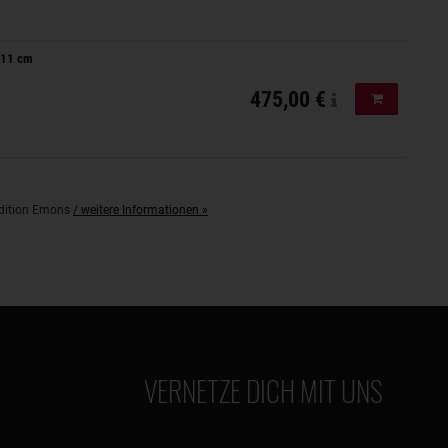
 611 cm
475,00 €
In den Ware
pedition Emons
/ weitere Informationen »
VERNETZE DICH MIT UNS