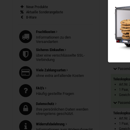
Passend
Neue Produkte
Teleskopku
Aktuelle Sonderangebote
Art.Nr.
B-Ware
1 Paar,
Gewicht
Frachtkosten
Passend
Informationen zu den
Versandarten
Teleskopku
Sicheres Einkaufen
Art.Nr.
über eine verschlüsselte SSL-
1 Paar,
Verbindung
Gewicht
Passend
Viele Zahlungsarten
ohne extra anfallende Kosten
Teleskopku
Art.Nr.
FAQ's
1 Paar,
Häufig gestellte Fragen
Gewicht
Passend
Datenschutz
Ihre persönlichen Daten werden
Teleskopku
strengstens geschützt.
Art.Nr.
1 Paar,
Widerrufsbelehrung
Gewicht
Informationen zum Widerrufsrecht