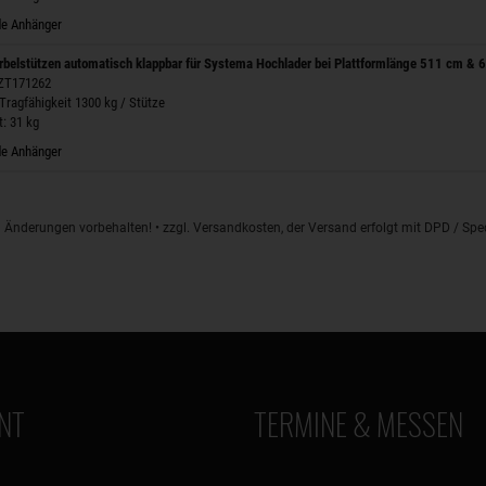
e Anhänger
rbelstützen automatisch klappbar für Systema Hochlader bei Plattformlänge 511 cm &
 ZT171262
 Tragfähigkeit 1300 kg / Stütze
: 31 kg
e Anhänger
d Änderungen vorbehalten! • zzgl. Versandkosten, der Versand erfolgt mit DPD / S
NT
TERMINE & MESSEN