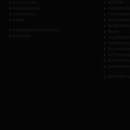
Jobs & Karriere
SySTEMA
Pressemeldungen
Plattformanh
Unternehmen
Absenkanhän
Anfahrt
Kastenanhän
Multifunktio
Häufig gestellte Fragen (FAQ)
Kipper
Downloads
Motorradtrans
Fahrzeugtran
Baumaschinen
Kofferanhäng
Deckelanhän
Spezialanhän
Alle Modelle 