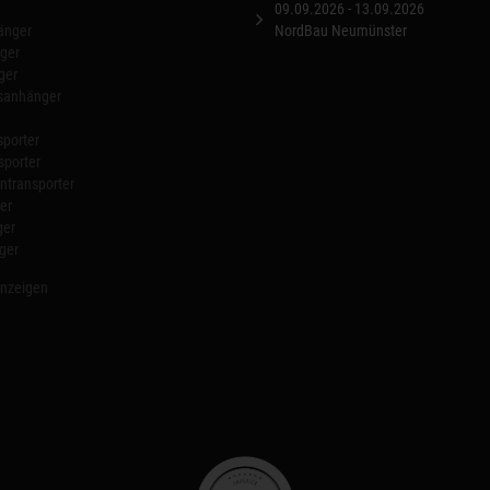
09.09.2026 - 13.09.2026
änger
NordBau Neumünster
ger
ger
nsanhänger
porter
sporter
transporter
er
ger
ger
anzeigen