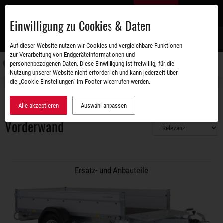
Zum
DE
Hauptinhalt
Einwilligung zu Cookies & Daten
S
Auf dieser Website nutzen wir Cookies und vergleichbare Funktionen
zur Verarbeitung von Endgeräteinformationen und
personenbezogenen Daten. Diese Einwilligung ist freiwillig, für die
Navigati
Nutzung unserer Website nicht erforderlich und kann jederzeit über
umschal
die „Cookie-Einstellungen“ im Footer widerrufen werden.
Zubehörshop
Ersatz- und Anbauteile
Bordwände
Vorderwand
Alle akzeptieren
Auswahl anpassen
Vorderwand
Ersatz- und Anbauteile