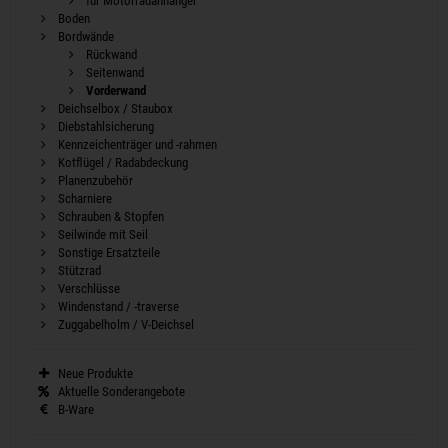
für Motorradanhänger
Boden
Bordwände
Rückwand
Seitenwand
Vorderwand
Deichselbox / Staubox
Diebstahlsicherung
Kennzeichenträger und -rahmen
Kotflügel / Radabdeckung
Planenzubehör
Scharniere
Schrauben & Stopfen
Seilwinde mit Seil
Sonstige Ersatzteile
Stützrad
Verschlüsse
Windenstand / -traverse
Zuggabelholm / V-Deichsel
Neue Produkte
Aktuelle Sonderangebote
B-Ware