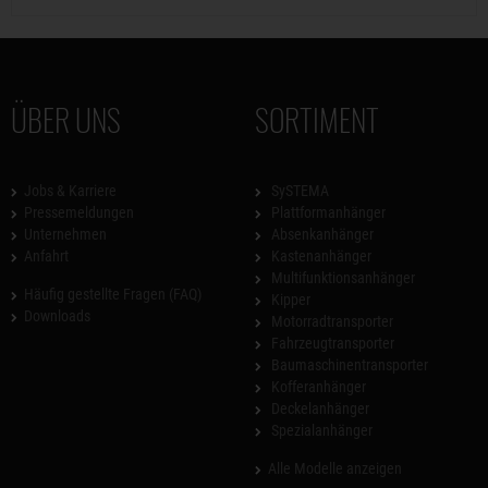
ÜBER UNS
SORTIMENT
Jobs & Karriere
SySTEMA
Pressemeldungen
Plattformanhänger
Unternehmen
Absenkanhänger
Anfahrt
Kastenanhänger
Multifunktionsanhänger
Häufig gestellte Fragen (FAQ)
Kipper
Downloads
Motorradtransporter
Fahrzeugtransporter
Baumaschinentransporter
Kofferanhänger
Deckelanhänger
Spezialanhänger
Alle Modelle anzeigen