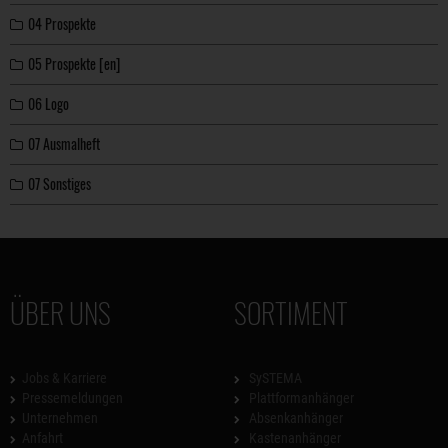
04 Prospekte
05 Prospekte [en]
06 Logo
07 Ausmalheft
07 Sonstiges
ÜBER UNS
SORTIMENT
Jobs & Karriere
SySTEMA
Pressemeldungen
Plattformanhänger
Unternehmen
Absenkanhänger
Anfahrt
Kastenanhänger