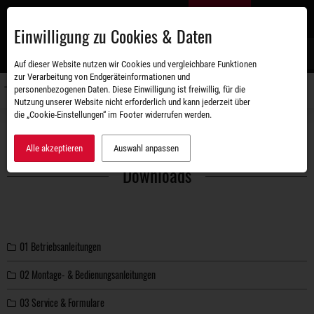
Zum
DE
Hauptinhalt
Einwilligung zu Cookies & Daten
S
Auf dieser Website nutzen wir Cookies und vergleichbare Funktionen
zur Verarbeitung von Endgeräteinformationen und
personenbezogenen Daten. Diese Einwilligung ist freiwillig, für die
Navigati
Nutzung unserer Website nicht erforderlich und kann jederzeit über
umschal
die „Cookie-Einstellungen“ im Footer widerrufen werden.
Downloads
Alle akzeptieren
Auswahl anpassen
Downloads
01 Betriebsanleitungen
02 Montage- & Bedienungsanleitungen
03 Service & Formulare