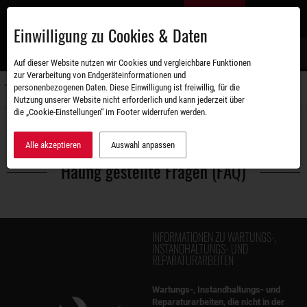
Zum
DE
Hauptinhalt
Einwilligung zu Cookies & Daten
S
Auf dieser Website nutzen wir Cookies und vergleichbare Funktionen
zur Verarbeitung von Endgeräteinformationen und
personenbezogenen Daten. Diese Einwilligung ist freiwillig, für die
Navigati
Nutzung unserer Website nicht erforderlich und kann jederzeit über
umschal
die „Cookie-Einstellungen“ im Footer widerrufen werden.
Service
Häufig gestellte Fragen (FAQ)
Alle akzeptieren
Auswahl anpassen
Häufig gestellte Fragen (FAQ)
INFORMATIONEN ZU WARTUNGS-,
INSTANDHALTUNGS- UND
REPARATURARBEITEN
Wartungs-, Instandhaltungs- und
Reparaturarbeiten, die nicht in der