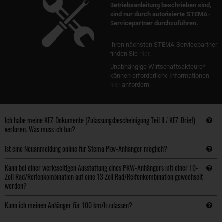
Betriebsanleitung beschrieben sind,
sind nur durch autorisierte STEMA-
Servicepartner durchzuführen.
Ihren nächsten STEMA-Servicepartner
finden Sie
hier
.
Unabhängige Wirtschaftsakteure*
können erforderliche Informationen
hier
anfordern.
Ich habe meine KFZ-Dokumente (Zulassungsbescheinigung Teil II / KFZ-Brief)
verloren. Was muss ich tun?
Ist eine Neuanmeldung online für Stema Pkw-Anhänger möglich?
Kann bei einer werksseitigen Ausstattung eines PKW-Anhängers mit einer 10-
Zoll Rad/Reifenkombination auf eine 13 Zoll Rad/Reifenkombination gewechselt
werden?
Kann ich meinen Anhänger für 100 km/h zulassen?