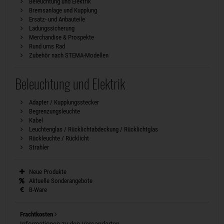
Beleuchtung und Elektrik
Bremsanlage und Kupplung
Ersatz- und Anbauteile
Ladungssicherung
Merchandise & Prospekte
Rund ums Rad
Zubehör nach STEMA-Modellen
Beleuchtung und Elektrik
Adapter / Kupplungsstecker
Begrenzungsleuchte
Kabel
Leuchtenglas / Rücklichtabdeckung / Rücklichtglas
Rückleuchte / Rücklicht
Strahler
Neue Produkte
Aktuelle Sonderangebote
B-Ware
Frachtkosten
Informationen zu den Versandarten