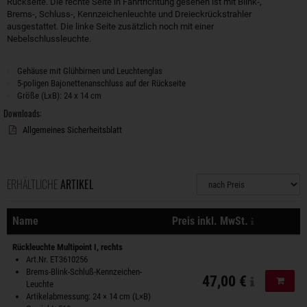
Rückseite. Die rechte Seite in Fahrtrichtung gesehen ist mit Blink-,
Brems-, Schluss-, Kennzeichenleuchte und Dreieckrückstrahler
ausgestattet. Die linke Seite zusätzlich noch mit einer
Nebelschlussleuchte.
Gehäuse mit Glühbirnen und Leuchtenglas
5-poligen Bajonettenanschluss auf der Rückseite
Größe (LxB): 24 x 14 cm
Downloads:
Allgemeines Sicherheitsblatt
ERHÄLTLICHE
ARTIKEL
Sortierung
zzgl. Versa
Name
Preis inkl. MwSt.
Aktionen
Rückleuchte Multipoint I, rechts
Art.Nr. ET3610256
Brems-Blink-Schluß-Kennzeichen-
47,00 €
In de
Leuchte
Artikelabmessung: 24 × 14 cm (L×B)