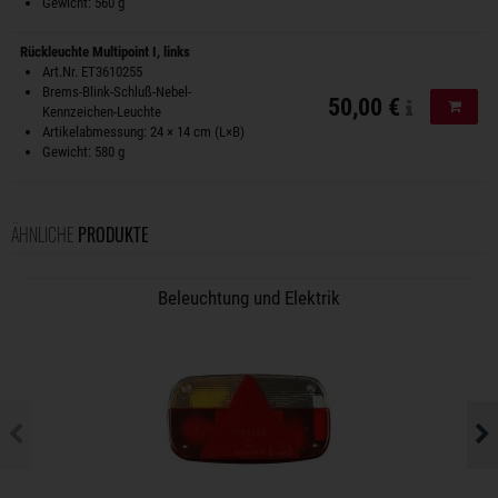
Gewicht: 560 g
Rückleuchte Multipoint I, links
Art.Nr. ET3610255
Brems-Blink-Schluß-Nebel-
50,00 €
In de
Kennzeichen-Leuchte
Artikelabmessung: 24 × 14 cm (L×B)
Gewicht: 580 g
ÄHNLICHE
PRODUKTE
Beleuchtung und Elektrik