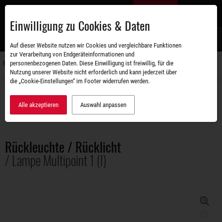
Zum
DE
Hauptinhalt
Einwilligung zu Cookies & Daten
S
Auf dieser Website nutzen wir Cookies und vergleichbare Funktionen
zur Verarbeitung von Endgeräteinformationen und
personenbezogenen Daten. Diese Einwilligung ist freiwillig, für die
Navigati
Nutzung unserer Website nicht erforderlich und kann jederzeit über
umschal
die „Cookie-Einstellungen“ im Footer widerrufen werden.
Zubehörshop
Beleuchtung und Elektrik
Rückleuchte / Rücklicht / Lampe Multipoint 1 (I)
Alle akzeptieren
Auswahl anpassen
Rückleuchte / Rücklicht
/ Lampe Multipoint 1 (I)