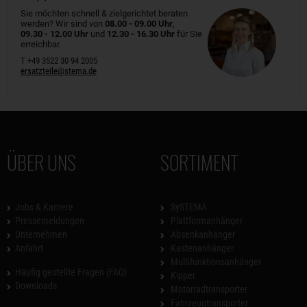
Sie möchten schnell & zielgerichtet beraten
werden? Wir sind von
08.00 - 09.00 Uhr
,
09.30 - 12.00 Uhr
und
12.30 - 16.30 Uhr
für Sie
erreichbar.
T +49 3522 30 94 2005
ersatzteile@stema.de
ÜBER UNS
SORTIMENT
Jobs & Karriere
SySTEMA
Pressemeldungen
Plattformanhänger
Unternehmen
Absenkanhänger
Anfahrt
Kastenanhänger
Multifunktionsanhänger
Häufig gestellte Fragen (FAQ)
Kipper
Downloads
Motorradtransporter
Fahrzeugtransporter