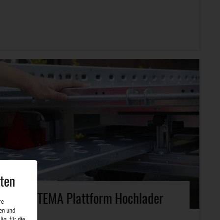
aten
SySTEMA Plattform Hochlader
re
en und
ig, für die