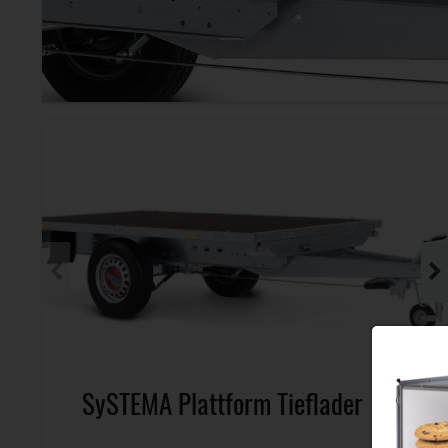
SySTEMA Plattform Tieflader