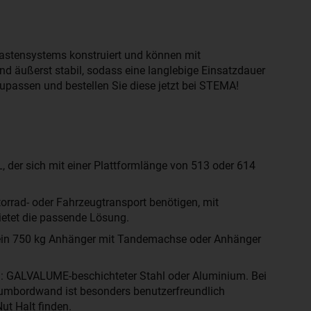
astensystems konstruiert und können mit
d äußerst stabil, sodass eine langlebige Einsatzdauer
assen und bestellen Sie diese jetzt bei STEMA!
der sich mit einer Plattformlänge von 513 oder 614
torrad- oder Fahrzeugtransport benötigen, mit
etet die passende Lösung.
e ein 750 kg Anhänger mit Tandemachse oder Anhänger
n: GALVALUME-beschichteter Stahl oder Aluminium. Bei
iniumbordwand ist besonders benutzerfreundlich
ut Halt finden.