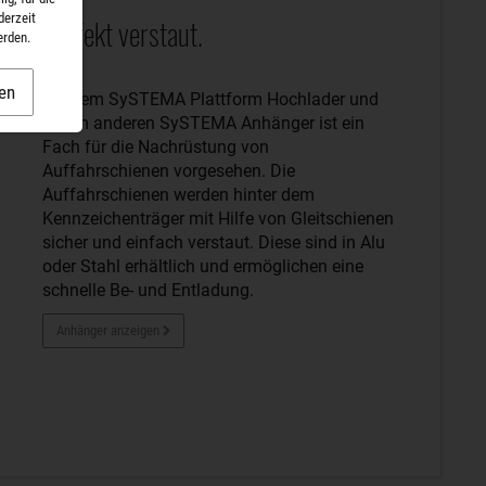
derzeit
Perfekt verstaut.
erden.
en
Bei dem SySTEMA Plattform Hochlader und
jedem anderen SySTEMA Anhänger ist ein
Fach für die Nachrüstung von
Auffahrschienen vorgesehen. Die
Auffahrschienen werden hinter dem
Kennzeichenträger mit Hilfe von Gleitschienen
sicher und einfach verstaut. Diese sind in Alu
oder Stahl erhältlich und ermöglichen eine
schnelle Be- und Entladung.
Anhänger anzeigen