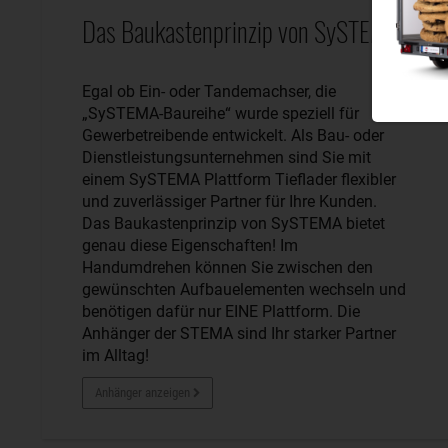
Das Baukastenprinzip von SySTEMA
Egal ob Ein- oder Tandemachser, die
„SySTEMA-Baureihe“ wurde speziell für
Gewerbetreibende entwickelt. Als Bau- oder
Dienstleistungsunternehmen sind Sie mit
einem SySTEMA Plattform Tieflader flexibler
und zuverlässiger Partner für Ihre Kunden.
Das Baukastenprinzip von SySTEMA bietet
genau diese Eigenschaften! Im
Handumdrehen können Sie zwischen den
gewünschten Aufbauelementen wechseln und
benötigen dafür nur EINE Plattform. Die
Anhänger der STEMA sind Ihr starker Partner
im Alltag!
Anhänger anzeigen