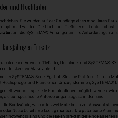
der und Hochlader
schrieben. Sie wurden auf der Grundlage eines modularen Bauk
ptimiert werden. Die Hoch- und Tieflader sind dabei robust un
urator
, um die SySTEMA® Anhänger an Ihre Anforderungen anzup
 langjährigen Einsatz
rschiedenen Arten an: Tieflader, Hochlader und SySTEMA® XXL, 
 beeindruckenden Maße abhebt.
ime der SySTEMA®-Serie. Egal, ob Sie eine Plattform für den Mo
it Hochspriegel und Plane einen Umzug stemmen, SySTEMA® bi
hrgestell, wodurch spezielle Kombinationen möglich werden, wi
 die auf spezifische Anforderungen zugeschnitten sind.
die Bordwände, welche in zwei Materialien zur Auswahl stehe
n oder Netze bereits werkseitig montiert. Die patentierte Alum
ngen notwendig sind und die Haken direkt in der eingelassenen N