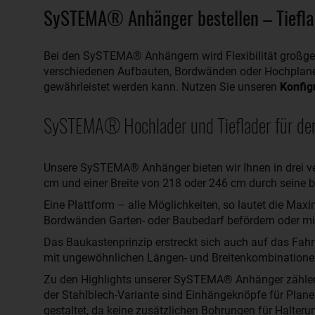
SySTEMA® Anhänger bestellen – Tiefla
Bei den SySTEMA® Anhängern wird Flexibilität großge
verschiedenen Aufbauten, Bordwänden oder Hochplanen o
gewährleistet werden kann. Nutzen Sie unseren
Konfig
SySTEMA® Hochlader und Tieflader für den
Unsere SySTEMA® Anhänger bieten wir Ihnen in drei ve
cm und einer Breite von 218 oder 246 cm durch seine
Eine Plattform – alle Möglichkeiten, so lautet die Max
Bordwänden Garten- oder Baubedarf befördern oder m
Das Baukastenprinzip erstreckt sich auch auf das Fa
mit ungewöhnlichen Längen- und Breitenkombinationen,
Zu den Highlights unserer SySTEMA® Anhänger zählen 
der Stahlblech-Variante sind Einhängeknöpfe für Plane
gestaltet, da keine zusätzlichen Bohrungen für Halteru