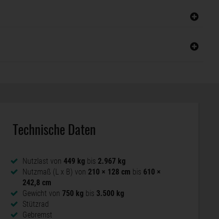
Technische Daten
Nutzlast von
449 kg
bis
2.967 kg
Nutzmaß (L x B) von
210 × 128 cm
bis
610 ×
242,8 cm
Gewicht von
750 kg
bis
3.500 kg
Stützrad
Gebremst
SySTEMA Hochlader