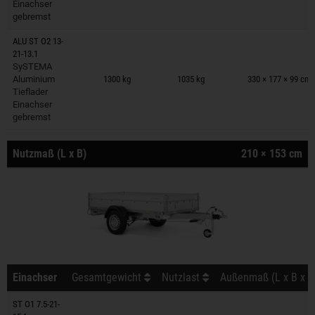
Einachser
gebremst
ALU ST O2 13-
21-13.1
Anhänger auf Merkzettel
SySTEMA
Aluminium
1300 kg
1035 kg
330 × 177 × 99 cm
Tieflader
Einachser
gebremst
Nutzmaß (L x B)
210 × 153 cm
Einachser
Gesamtgewicht
Nutzlast
Außenmaß (L x B x H
ST O1 7.5-21-