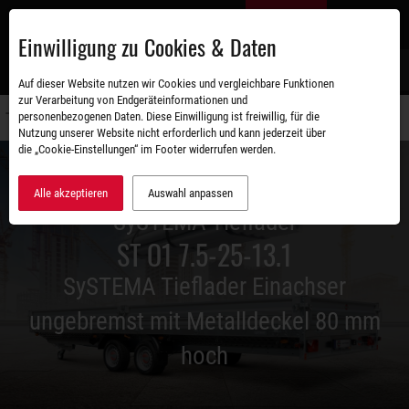
Zum
DE
Hauptinhalt
Einwilligung zu Cookies & Daten
S
Auf dieser Website nutzen wir Cookies und vergleichbare Funktionen
zur Verarbeitung von Endgeräteinformationen und
personenbezogenen Daten. Diese Einwilligung ist freiwillig, für die
Navigati
Nutzung unserer Website nicht erforderlich und kann jederzeit über
umschal
die „Cookie-Einstellungen“ im Footer widerrufen werden.
Alle akzeptieren
Auswahl anpassen
SySTEMA Tieflader
ST O1 7.5-25-13.1
SySTEMA Tieflader Einachser
ungebremst mit Metalldeckel 80 mm
hoch