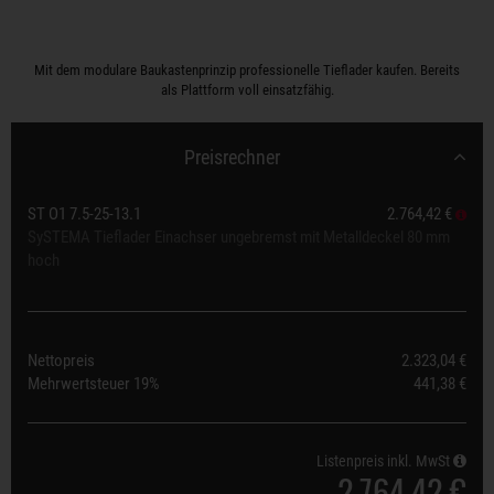
Mit dem modulare Baukastenprinzip professionelle Tieflader kaufen. Bereits
als Plattform voll einsatzfähig.
Preisrechner
ST O1 7.5-25-13.1
2.764,42 €
SySTEMA Tieflader Einachser ungebremst mit Metalldeckel 80 mm
hoch
Nettopreis
2.323,04 €
Mehrwertsteuer
19%
441,38 €
Listenpreis inkl. MwSt
2.764,42 €