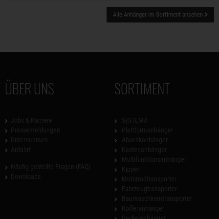
Alle Anhänger im Sortiment ansehen
ÜBER UNS
SORTIMENT
Jobs & Karriere
SySTEMA
Pressemeldungen
Plattformanhänger
Unternehmen
Absenkanhänger
Anfahrt
Kastenanhänger
Multifunktionsanhänger
Häufig gestellte Fragen (FAQ)
Kipper
Downloads
Motorradtransporter
Fahrzeugtransporter
Baumaschinentransporter
Kofferanhänger
Deckelanhänger