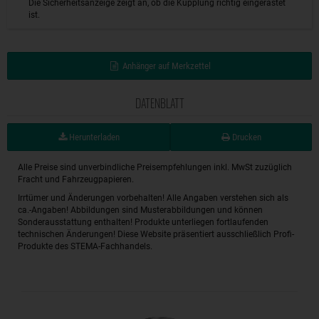
Die Sicherheitsanzeige zeigt an, ob die Kupplung richtig eingerastet
ist.
Anhänger auf Merkzettel
DATENBLATT
Herunterladen
Drucken
Alle Preise sind unverbindliche Preisempfehlungen inkl. MwSt zuzüglich
Fracht und Fahrzeugpapieren.
Irrtümer und Änderungen vorbehalten! Alle Angaben verstehen sich als
ca.-Angaben! Abbildungen sind Musterabbildungen und können
Sonderausstattung enthalten! Produkte unterliegen fortlaufenden
technischen Änderungen! Diese Website präsentiert ausschließlich Profi-
Produkte des STEMA-Fachhandels.