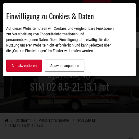
Zum
DE
Hauptinhalt
Einwilligung zu Cookies & Daten
S
Auf dieser Website nutzen wir Cookies und vergleichbare Funktionen
zur Verarbeitung von Endgeräteinformationen und
personenbezogenen Daten. Diese Einwilligung ist freiwillig, für die
Navigati
Nutzung unserer Website nicht erforderlich und kann jederzeit über
umschal
die „Cookie-Einstellungen“ im Footer widerrufen werden.
Alle akzeptieren
Auswahl anpassen
SySTEMA MT
STM 02 8.5-21-15.1 rot
Sortiment
Motorradtransporter
SySTEMA MT
STM 02 8.5-21-15.1 rot