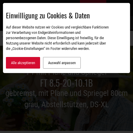
Zum
DE
Hauptinhalt
Einwilligung zu Cookies & Daten
S
Auf dieser Website nutzen wir Cookies und vergleichbare Funktionen
zur Verarbeitung von Endgeräteinformationen und
personenbezogenen Daten. Diese Einwilligung ist freiwillig, für die
Navigati
Nutzung unserer Website nicht erforderlich und kann jederzeit über
umschal
die „Cookie-Einstellungen“ im Footer widerrufen werden.
Alle akzeptieren
Auswahl anpassen
FT mit Plane und Spriegel
FT 8.5-20-10.1B
gebremst, mit Plane und Spriegel 80cm
grau, Abstellstützen, DS-XL