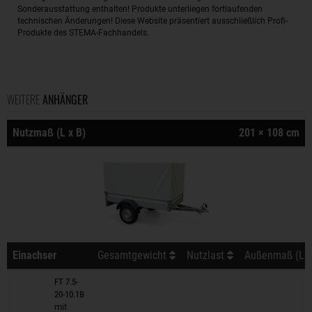
Sonderausstattung enthalten! Produkte unterliegen fortlaufenden
technischen Änderungen! Diese Website präsentiert ausschließlich Profi-
Produkte des STEMA-Fachhandels.
WEITERE
ANHÄNGER
Nutzmaß (L x B)
201 × 108 cm
Einachser
Gesamtgewicht
Nutzlast
Außenmaß (L x
FT 7.5-
20-10.1B
mit