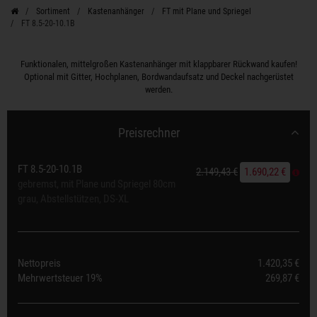
Sortiment
Kastenanhänger
FT mit Plane und Spriegel
FT 8.5-20-10.1B
Funktionalen, mittelgroßen Kastenanhänger mit klappbarer Rückwand kaufen!
Optional mit Gitter, Hochplanen, Bordwandaufsatz und Deckel nachgerüstet
werden.
Preisrechner
FT 8.5-20-10.1B
2.149,43 €
1.690,22 €
gebremst, mit Plane und Spriegel 80cm
grau, Abstellstützen, DS-XL
Nettopreis
1.420,35 €
Mehrwertsteuer
19%
269,87 €