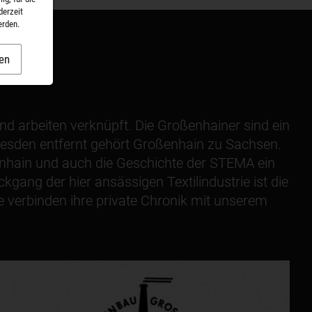
derzeit
erden.
en
d arbeiten verknüpft. Die Großenhainer sind ein
resden entfernt gehört Großenhain zu Sachsen.
ßenhain und auch die Geschichte der STEMA ein
gang der hier ansässigen Textilindustrie ist die
e verbinden ihre private Chronik mit unserem