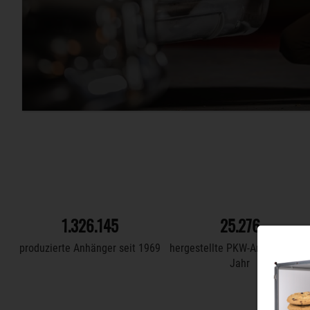
1.561.522
39.492
produzierte Anhänger seit 1969
hergestellte PKW-Anhänger pr
Jahr