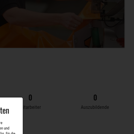
97
5
aten
Mitarbeiter
Auszubildende
re
en und
ig, für die