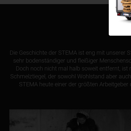
Die Geschichte der STEMA ist eng mit unserer S
sehr bodenständiger und fleißiger Menschensc
Doch noch nicht mal halb soweit entfernt, is
Schmelztiegel, der sowohl Wohlstand aber auch Z
STEMA heute einer der größten Arbeitgeber d