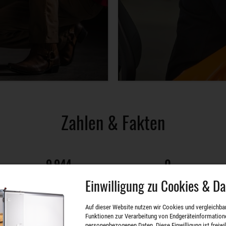
Zahlen & Fakten
29.952
6.544
Einwilligung zu Cookies & D
o
hergestellte Anhängerplanen pro
Rekord Stückzahl pro Monat
Jahr
Auf dieser Website nutzen wir Cookies und vergleichba
Funktionen zur Verarbeitung von Endgeräteinformation
personenbezogenen Daten. Diese Einwilligung ist freiwill