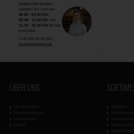
zielgerichtet beraten
werden? Wir sind von
08.00 - 09.00 Uhr
,
09.30 - 12.00 Uhr
und
12.30 - 16.30 Uhr
für Sie
erreichbar.
T +49 3522 30 94 2005
ersatzteile@stema.de
ÜBER UNS
SORTIME
Jobs & Karriere
SySTEMA
Pressemeldungen
Plattformanh
Unternehmen
Absenkanhän
Anfahrt
Kastenanhän
Multifunktio