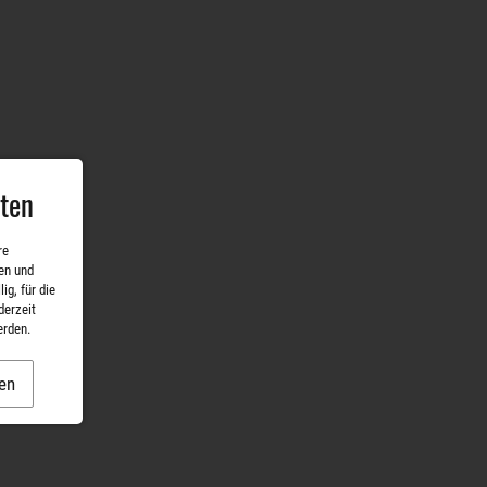
aten
re
en und
ig, für die
derzeit
erden.
en