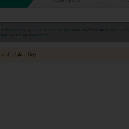
Persönliche Daten
D
em Zubehörshop benötigen Sie kein Kunden-Konto und keine Kundennummer. Sie
eradresse bei uns durchführen.
nkorb ist aktuell leer.