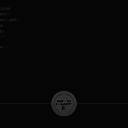
porter
sporter
transporter
er
ger
ger
anzeigen