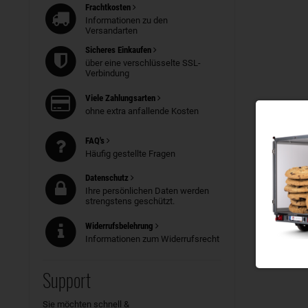
Frachtkosten
Informationen zu den
Versandarten
Sicheres Einkaufen
über eine verschlüsselte SSL-
Verbindung
Viele Zahlungsarten
ohne extra anfallende Kosten
FAQ's
Häufig gestellte Fragen
Datenschutz
Ihre persönlichen Daten werden
strengstens geschützt.
Widerrufsbelehrung
Informationen zum Widerrufsrecht
Support
Sie möchten schnell &