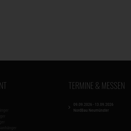
NT
TERMINE & MESSEN
09.09.2026 - 13.09.2026
änger
NordBau Neumünster
ger
ger
nsanhänger