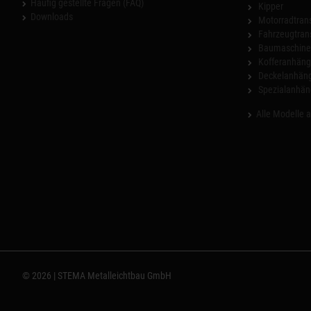
Häufig gestellte Fragen (FAQ)
Kipper
Downloads
Motorradtrans
Fahrzeugtran
Baumaschinen
Kofferanhäng
Deckelanhän
Spezialanhän
Alle Modelle 
© 2026 | STEMA Metalleichtbau GmbH