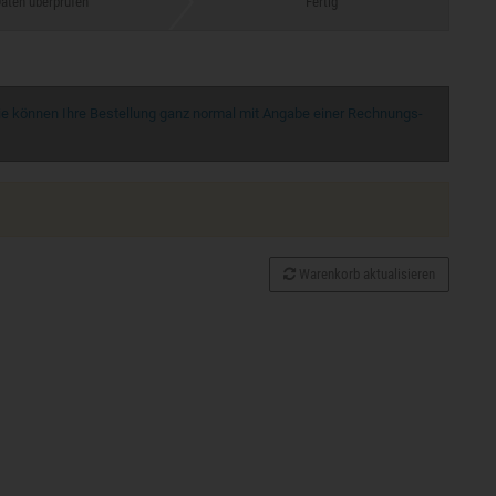
aten überprüfen
Fertig
 können Ihre Bestellung ganz normal mit Angabe einer Rechnungs-
Warenkorb aktualisieren