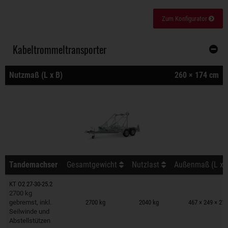
Zum Konfigurator
Kabeltrommeltransporter
Nutzmaß (L x B)
260 × 174 cm
Tandemachser
Gesamtgewicht
Nutzlast
Außenmaß (L x B
KT O2 27-30-25.2
Anhänger auf Merkzettel
2700 kg
gebremst, inkl.
2700 kg
2040 kg
467 × 249 × 21
Seilwinde und
Abstellstützen