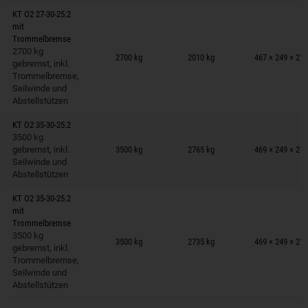
KT O2 27-30-25.2
mit
Trommelbremse
Anhänger auf Merkzettel
2700 kg
2700 kg
2010 kg
467 × 249 × 21
gebremst, inkl.
Trommelbremse,
Seilwinde und
Abstellstützen
KT O2 35-30-25.2
Anhänger auf Merkzettel
3500 kg
gebremst, inkl.
3500 kg
2765 kg
469 × 249 × 21
Seilwinde und
Abstellstützen
KT O2 35-30-25.2
mit
Trommelbremse
Anhänger auf Merkzettel
3500 kg
3500 kg
2735 kg
469 × 249 × 21
gebremst, inkl.
Trommelbremse,
Seilwinde und
Abstellstützen