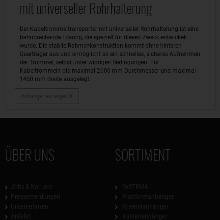
mit universeller Rohrhalterung
Der Kabeltrommeltransporter mit universeller Rohrhalterung ist eine
bahnbrechende Lösung, die speziell für diesen Zweck entwickelt
wurde. Die stabile Rahmenkonstruktion kommt ohne hinteren
Querträger aus und ermöglicht so ein schnelles, sicheres Aufnehmen
der Trommel, selbst unter widrigen Bedingungen. Für
Kabeltrommeln bis maximal 2600 mm Durchmesser und maximal
1450 mm Breite ausgelegt.
Anhänger anzeigen
ÜBER UNS
SORTIMENT
Jobs & Karriere
SySTEMA
Pressemeldungen
Plattformanhänger
Unternehmen
Absenkanhänger
Anfahrt
Kastenanhänger