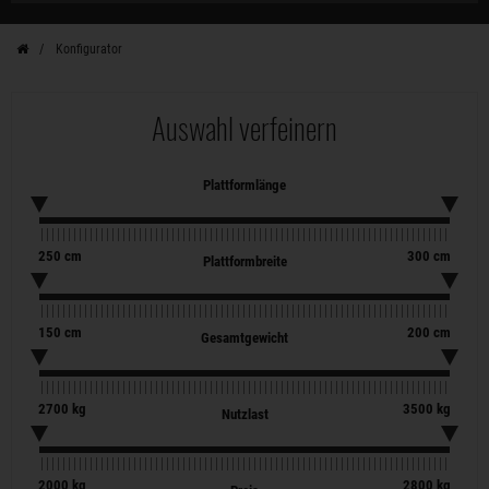
Konfigurator
Auswahl verfeinern
Plattformlänge
250
cm
300
cm
Plattformbreite
150
cm
200
cm
Gesamtgewicht
2700
kg
3500
kg
Nutzlast
2000
kg
2800
kg