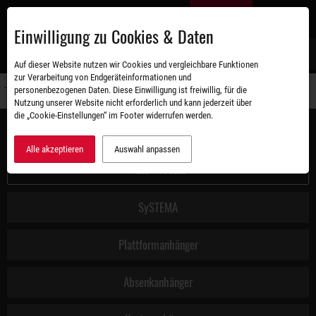
Zum
DE
Hauptinhalt
Einwilligung zu Cookies & Daten
S
Auf dieser Website nutzen wir Cookies und vergleichbare Funktionen
zur Verarbeitung von Endgeräteinformationen und
personenbezogenen Daten. Diese Einwilligung ist freiwillig, für die
Navigati
Nutzung unserer Website nicht erforderlich und kann jederzeit über
umschal
die „Cookie-Einstellungen“ im Footer widerrufen werden.
Anhänger konfigurieren
Alle akzeptieren
Auswahl anpassen
ALLE MODELLE
SySTEMA
Plattformanhänger
Absenkanhänger