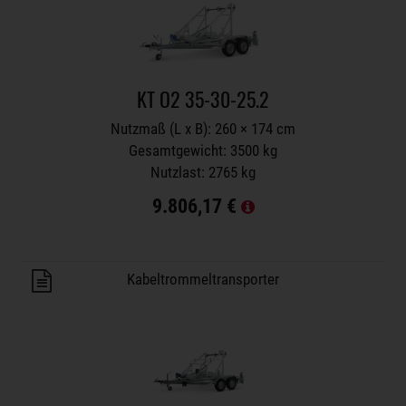
KT O2 35-30-25.2
Nutzmaß (L x B): 260 × 174 cm
Gesamtgewicht: 3500 kg
Nutzlast: 2765 kg
9.806,17 €
Anhänger auf Merkzettel
Kabeltrommeltransporter