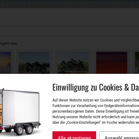
. Es wird Ihnen an die hinterlegte E-Mail ein Link zum Zurücksetzen des Passwortes ges
ängern aus.
Einwilligung zu Cookies & D
Auf dieser Website nutzen wir Cookies und vergleichba
Funktionen zur Verarbeitung von Endgeräteinformation
personenbezogenen Daten. Diese Einwilligung ist freiwill
Nutzung unserer Website nicht erforderlich und kann je
über die „Cookie-Einstellungen“ im Footer widerrufen w
Alle akzeptieren
Auswahl anpass