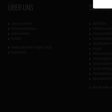
ÜBER UNS
SORTIME
Jobs & Karriere
SySTEMA
Pressemeldungen
Plattformanh
Unternehmen
Absenkanhän
Anfahrt
Kastenanhän
Multifunktio
Häufig gestellte Fragen (FAQ)
Kipper
Downloads
Motorradtrans
Fahrzeugtran
Baumaschinen
Kofferanhäng
Deckelanhän
Spezialanhän
Alle Modelle 