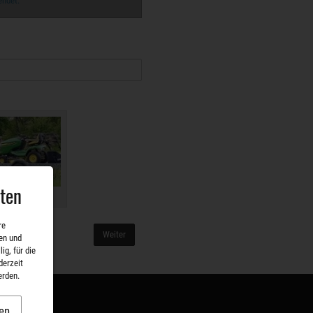
endet.
aten
re
Weiter
en und
ig, für die
derzeit
erden.
en