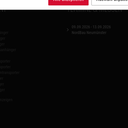
NT
TERMINE & MESSEN
09.09.2026 - 13.09.2026
änger
NordBau Neumünster
ger
ger
nsanhänger
porter
sporter
transporter
er
ger
ger
anzeigen