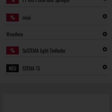
%
mini
Woodoxx
%
SySTEMA light Tieflader
NEU
STEMA 75