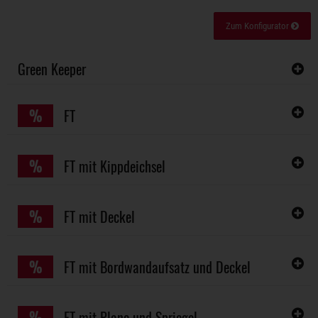
Zum Konfigurator
Green Keeper
%
FT
%
FT mit Kippdeichsel
%
FT mit Deckel
%
FT mit Bordwandaufsatz und Deckel
%
FT mit Plane und Spriegel