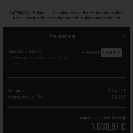
SySTEMA light Tieflader mit Aufbauten, diversen Bordwänden und -aufsätze,
Gitter-, Leitergestelle und Hochplanen in vielen Abmessungen erhältlich
Preisrechner
Basic STL 7.5-25-13.1
2.034,63 €
1.638,97 €
mit Plane grau und Spriegel 100 cm,
ungebremst
Nettopreis
1.377,29 €
Mehrwertsteuer
19%
261,68 €
Angebotspreis inkl. MwSt
1.638,97 €