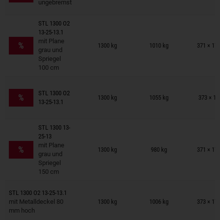
ungebremst
STL 1300 O2
13-25-13.1
Anhänger auf Merkzettel
mit Plane
%
1300 kg
1010 kg
371 × 17
grau und
Spriegel
100 cm
Anhänger auf Merkzettel
STL 1300 O2
%
1300 kg
1055 kg
373 × 17
13-25-13.1
STL 1300 13-
25-13
Anhänger auf Merkzettel
mit Plane
%
1300 kg
980 kg
371 × 17
grau und
Spriegel
150 cm
Anhänger auf Merkzettel
STL 1300 O2 13-25-13.1
mit Metalldeckel 80
1300 kg
1006 kg
373 × 17
mm hoch