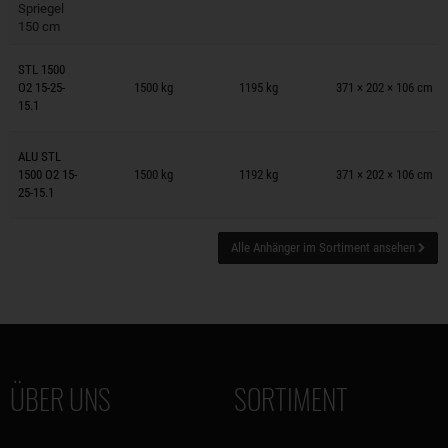
Spriegel
150 cm
Anhänger auf Merkzettel
STL 1500
O2 15-25-
1500 kg
1195 kg
371 × 202 × 106 cm
15.1
Anhänger auf Merkzettel
ALU STL
1500 O2 15-
1500 kg
1192 kg
371 × 202 × 106 cm
25-15.1
Alle Anhänger im Sortiment ansehen
ÜBER UNS
SORTIMENT