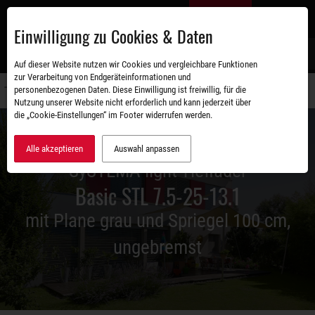
Zum
DE
Hauptinhalt
Einwilligung zu Cookies & Daten
S
Auf dieser Website nutzen wir Cookies und vergleichbare Funktionen
zur Verarbeitung von Endgeräteinformationen und
personenbezogenen Daten. Diese Einwilligung ist freiwillig, für die
Navigati
Nutzung unserer Website nicht erforderlich und kann jederzeit über
umschal
die „Cookie-Einstellungen“ im Footer widerrufen werden.
Alle akzeptieren
Auswahl anpassen
SySTEMA light Tieflader
Basic STL 7.5-25-13.1
mit Plane grau und Spriegel 100 cm,
ungebremst