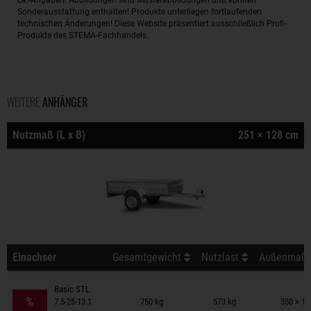
Sonderausstattung enthalten! Produkte unterliegen fortlaufenden
technischen Änderungen! Diese Website präsentiert ausschließlich Profi-
Produkte des STEMA-Fachhandels.
WEITERE
ANHÄNGER
Nutzmaß (L x B)
251 × 128 cm
Einachser
Gesamtgewicht
Nutzlast
Außenmaß (
Anhänger auf Merkzettel
Basic STL
%
7.5-25-13.1
750 kg
573 kg
350 × 17