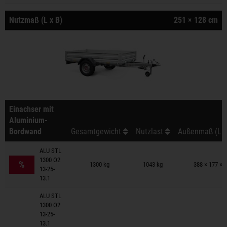
Nutzmaß (L x B)
251 × 128 cm
Einachser mit
Aluminium-
Bordwand
Gesamtgewicht
Nutzlast
Außenmaß (L x
ALU STL
Anhänger auf Merkzettel
1300 O2
%
1300 kg
1043 kg
388 × 177 × 
13-25-
13.1
ALU STL
1300 O2
13-25-
13.1