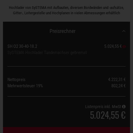
Hochlader von SySTEMA mit Aufbauten, diversen Bordwänden und -aufsätze,
Gitter-, Leitergestelle und Hochplanen in vielen Abmessungen erhältlich
Preisrechner
SH O2 30-40-18.2
5.024,55 €
SySTEMA Hochlader Tandemachser gebremst
Nettopreis
4.222,31 €
Mehrwertsteuer
19%
802,24 €
Listenpreis inkl. MwSt
5.024,55 €