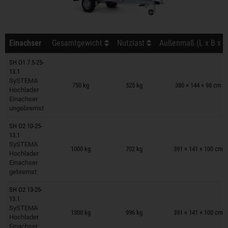
Einachser
Gesamtgewicht
Nutzlast
Außenmaß (L x B x H
SH O1 7.5-25-
13.1
Anhänger auf Merkzettel
SySTEMA
750 kg
525 kg
380 × 144 × 98 cm
Hochlader
Einachser
ungebremst
SH O2 10-25-
13.1
Anhänger auf Merkzettel
SySTEMA
1000 kg
702 kg
391 × 141 × 100 cm
Hochlader
Einachser
gebremst
SH O2 13-25-
13.1
Anhänger auf Merkzettel
SySTEMA
1300 kg
996 kg
391 × 141 × 100 cm
Hochlader
Einachser