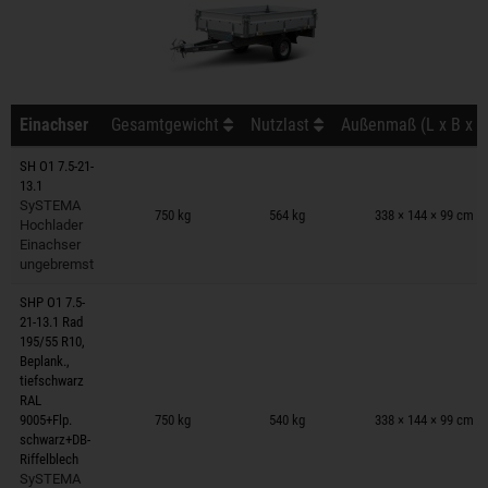
Einachser
Gesamtgewicht
Nutzlast
Außenmaß (L x B x H
SH O1 7.5-21-
13.1
Anhänger auf Merkzettel
SySTEMA
750 kg
564 kg
338 × 144 × 99 cm
Hochlader
Einachser
ungebremst
SHP O1 7.5-
21-13.1 Rad
195/55 R10,
Beplank.,
tiefschwarz
Anhänger auf Merkzettel
RAL
9005+Flp.
750 kg
540 kg
338 × 144 × 99 cm
schwarz+DB-
Riffelblech
SySTEMA