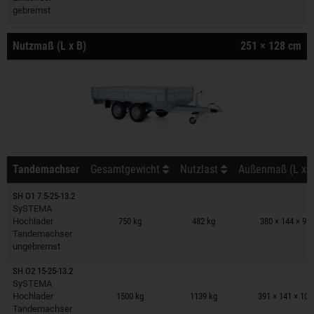
gebremst
Nutzmaß (L x B)
251 × 128 cm
Tandemachser
Gesamtgewicht
Nutzlast
Außenmaß (L x B
SH O1 7.5-25-13.2
Anhänger auf Merkzettel
SySTEMA
Hochlader
750 kg
482 kg
380 × 144 × 98
Tandemachser
ungebremst
SH O2 15-25-13.2
Anhänger auf Merkzettel
SySTEMA
Hochlader
1500 kg
1139 kg
391 × 141 × 10
Tandemachser