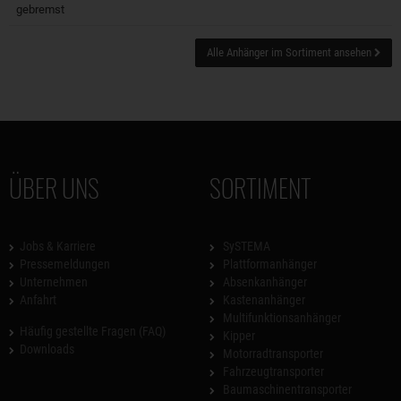
gebremst
Alle Anhänger im Sortiment ansehen
ÜBER UNS
SORTIMENT
Jobs & Karriere
SySTEMA
Pressemeldungen
Plattformanhänger
Unternehmen
Absenkanhänger
Anfahrt
Kastenanhänger
Multifunktionsanhänger
Häufig gestellte Fragen (FAQ)
Kipper
Downloads
Motorradtransporter
Fahrzeugtransporter
Baumaschinentransporter