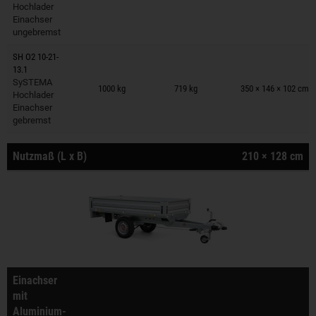
Hochlader
Einachser
ungebremst
SH O2 10-21-
13.1
Anhänger auf Merkzettel
SySTEMA
1000 kg
719 kg
350 × 146 × 102 cm
Hochlader
Einachser
gebremst
Nutzmaß (L x B)
210 × 128 cm
Einachser
mit
Aluminium-