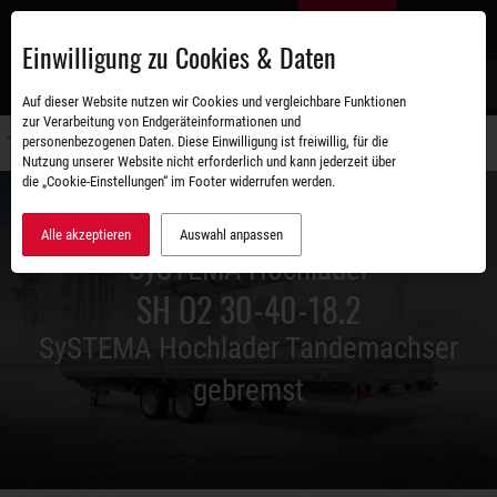
Zum
DE
Hauptinhalt
Einwilligung zu Cookies & Daten
S
Auf dieser Website nutzen wir Cookies und vergleichbare Funktionen
zur Verarbeitung von Endgeräteinformationen und
personenbezogenen Daten. Diese Einwilligung ist freiwillig, für die
Navigati
Nutzung unserer Website nicht erforderlich und kann jederzeit über
umschal
die „Cookie-Einstellungen“ im Footer widerrufen werden.
Alle akzeptieren
Auswahl anpassen
SySTEMA Hochlader
SH O2 30-40-18.2
SySTEMA Hochlader Tandemachser
gebremst