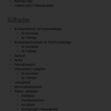
Rund ums Rad
Zubehör nach STEMA-Modellen
Aufbauten
Bordwandaufsatz auf Kastenanhänger
für Hochlader
für Tieflader
Bordwandnachrüstsatz für Plattformanhänger
für Hochlader
für Tieflader
Dachzelt
Deckel
Fahrradtransport
Gitteraufsatz/ Laubgitter
für Hochlader
für Tieflader
Leitergestell
Motorradtransportset
Planen/ -aufbauten
Flachplane
Flachplanenstütze
Hochplane
Hochspriegel / Planengestell