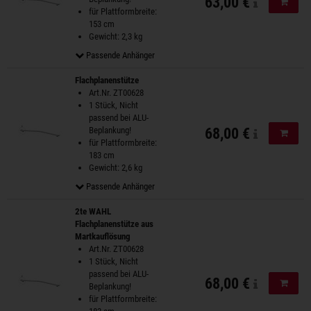
63,00 €
In de
für Plattformbreite:
153 cm
Gewicht: 2,3 kg
Passende Anhänger
Flachplanenstütze
Art.Nr. ZT00628
1 Stück, Nicht
passend bei ALU-
Beplankung!
68,00 €
In de
für Plattformbreite:
183 cm
Gewicht: 2,6 kg
Passende Anhänger
2te WAHL
Flachplanenstütze aus
Martkauflösung
Art.Nr. ZT00628
1 Stück, Nicht
passend bei ALU-
68,00 €
In de
Beplankung!
für Plattformbreite: