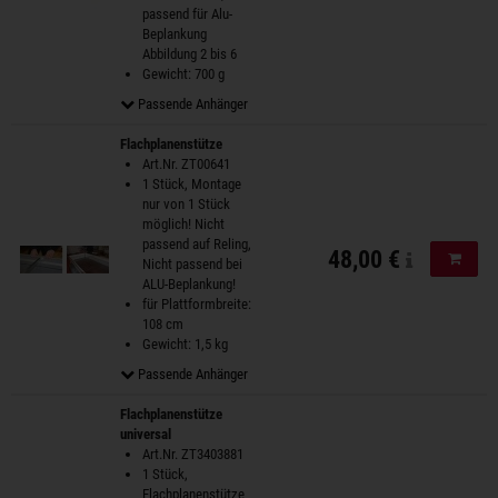
passend für Alu-
Beplankung
Abbildung 2 bis 6
Gewicht: 700 g
Passende Anhänger
Flachplanenstütze
Art.Nr. ZT00641
1 Stück, Montage
nur von 1 Stück
möglich! Nicht
passend auf Reling,
48,00 €
In de
Nicht passend bei
ALU-Beplankung!
für Plattformbreite:
108 cm
Gewicht: 1,5 kg
Passende Anhänger
Flachplanenstütze
universal
Art.Nr. ZT3403881
1 Stück,
Flachplanenstütze