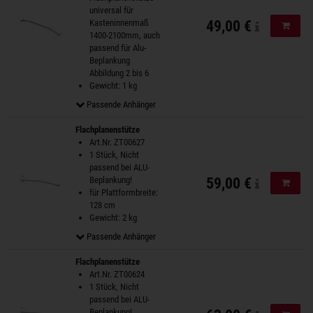
universal für
Kasteninnenmaß
49,00 €
In de
1400-2100mm, auch
passend für Alu-
Beplankung
Abbildung 2 bis 6
Gewicht: 1 kg
Passende Anhänger
Flachplanenstütze
Art.Nr. ZT00627
1 Stück, Nicht
passend bei ALU-
Beplankung!
59,00 €
In de
für Plattformbreite:
128 cm
Gewicht: 2 kg
Passende Anhänger
Flachplanenstütze
Art.Nr. ZT00624
1 Stück, Nicht
passend bei ALU-
Beplankung!