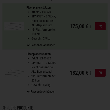
Flachplanenstützen
Art.Nr. ZT00620
SPARSET = 3 Stück,
Nicht passend bei
ALU-Beplankung!
175,00 €
In de
für Plattformbreite:
183 cm
Gewicht: 7,5 kg
Passende Anhänger
Flachplanenstützen
Art.Nr. ZT00632
SPARSET = 3 Stück,
Nicht passend bei
ALU-Beplankung!
182,00 €
In de
für Plattformbreite:
203 cm
Gewicht: 8,3 kg
Passende Anhänger
ÄHNLICHE
PRODUKTE