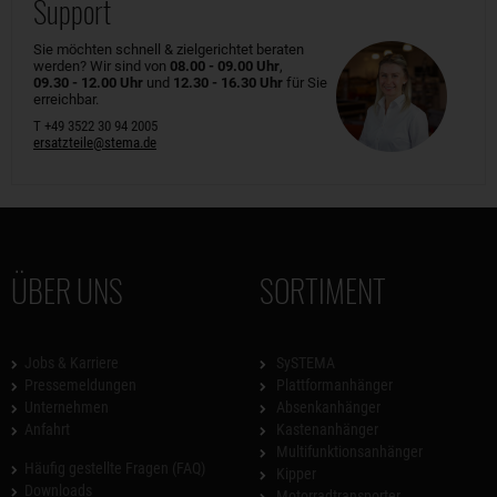
Support
Sie möchten schnell & zielgerichtet beraten
werden? Wir sind von
08.00 - 09.00 Uhr
,
09.30 - 12.00 Uhr
und
12.30 - 16.30 Uhr
für Sie
erreichbar.
T +49 3522 30 94 2005
ersatzteile@stema.de
ÜBER UNS
SORTIMENT
Jobs & Karriere
SySTEMA
Pressemeldungen
Plattformanhänger
Unternehmen
Absenkanhänger
Anfahrt
Kastenanhänger
Multifunktionsanhänger
Häufig gestellte Fragen (FAQ)
Kipper
Downloads
Motorradtransporter