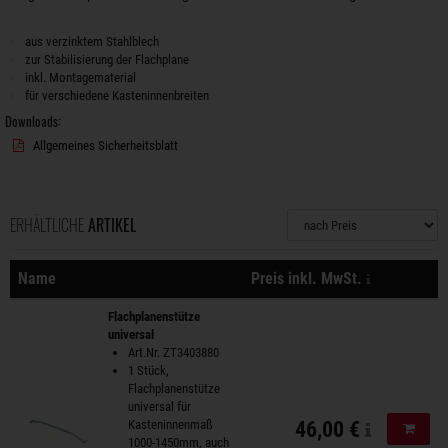
aus verzinktem Stahlblech
zur Stabilisierung der Flachplane
inkl. Montagematerial
für verschiedene Kasteninnenbreiten
Downloads:
Allgemeines Sicherheitsblatt
ERHÄLTLICHE
ARTIKEL
Sortierung
zzgl. Versa
Name
Preis inkl. MwSt.
Aktionen
Flachplanenstütze
universal
Art.Nr. ZT3403880
1 Stück,
Flachplanenstütze
universal für
Kasteninnenmaß
46,00 €
In de
1000-1450mm, auch