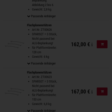
Beplankung
Abbildung 2 bis 6
Gewicht: 2,8 kg
Passende Anhänger
Flachplanenstützen
Art.Nr. ZT00626
SPARSET = 3 Stück,
Nicht passend bei
ALU-Beplankung!
162,00 €
In de
für Plattformbreite:
128 cm
Gewicht: 6 kg
Passende Anhänger
Flachplanenstützen
Art.Nr. ZT00623
SPARSET = 3 Stück,
Nicht passend bei
ALU-Beplankung!
167,00 €
In de
für Plattformbreite:
153 cm
Gewicht: 6,8 kg
Passende Anhänger