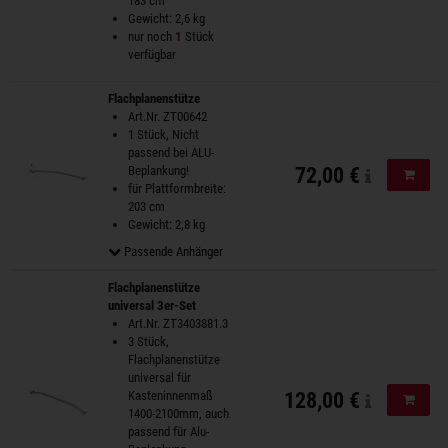
183 cm
Gewicht: 2,6 kg
nur noch
1
Stück
verfügbar
Flachplanenstütze
Art.Nr. ZT00642
1 Stück, Nicht
passend bei ALU-
Beplankung!
72,00 €
In de
für Plattformbreite:
203 cm
Gewicht: 2,8 kg
Passende Anhänger
Flachplanenstütze
universal 3er-Set
Art.Nr. ZT3403881.3
3 Stück,
Flachplanenstütze
universal für
Kasteninnenmaß
128,00 €
In de
1400-2100mm, auch
passend für Alu-