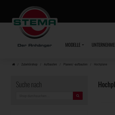
Zum
Hauptinhalt
MODELLE
UNTERNEHM
Zubehörshop
Aufbauten
Planen/ -aufbauten
Hochplane
Suche nach
Hochp
Suche