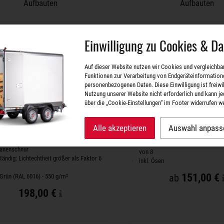
Aufbauten
Aufbauten
Einwilligung zu Cookies & D
Auf dieser Website nutzen wir Cookies und vergleichba
Funktionen zur Verarbeitung von Endgeräteinformation
personenbezogenen Daten. Diese Einwilligung ist freiwill
Nutzung unserer Website nicht erforderlich und kann je
über die „Cookie-Einstellungen“ im Footer widerrufen w
en-Hochplane / Ersatzplane
50 cm Hochplane / Er
rtenanhänger Green Keeper
50 cm hoch
Alle akzeptieren
Auswahl anpass
inkl. Planenschnur
 hoch
UV-beständig: Lichtechtheit größe
Planenschnur
von 8
tändig: Lichtechtheit größer als Faktor 6
inkl. Ösen
151,00 €
ab
 Grün (RAL 6016) - 550 g/m²
198,00 €