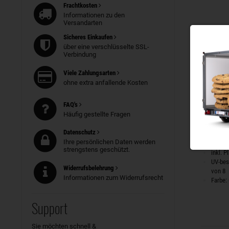
Frachtkosten
Informationen zu den
Versandarten
Sicheres Einkaufen
über eine verschlüsselte SSL-
Verbindung
Viele Zahlungsarten
ohne extra anfallende Kosten
FAQ's
3-Seit
Häufig gestellte Fragen
für Ga
Datenschutz
Ihre persönlichen Daten werden
80 cm
strengstens geschützt.
inkl. 
UV-bes
Widerrufsbelehrung
von 8
Informationen zum Widerrufsrecht
Farbe:
Support
Sie möchten schnell &