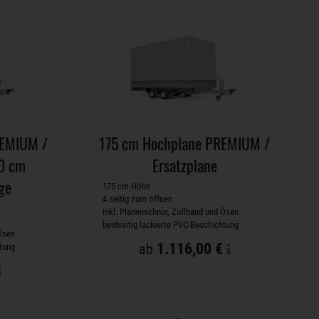
REMIUM /
175 cm Hochplane PREMIUM /
10 cm
Ersatzplane
ge
175 cm Höhe
4 seitig zum öffnen
inkl. Planenschnur, Zollband und Ösen
beidseitig lackierte PVC-Beschichtung
 Ösen
1.116,00 €
ab
htung