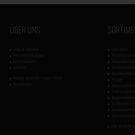
ÜBER UNS
SORTIME
Jobs & Karriere
SySTEMA
Pressemeldungen
Plattformanh
Unternehmen
Absenkanhän
Anfahrt
Kastenanhän
Multifunktio
Häufig gestellte Fragen (FAQ)
Kipper
Downloads
Motorradtrans
Fahrzeugtran
Baumaschinen
Kofferanhäng
Deckelanhän
Spezialanhän
Alle Modelle 