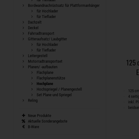
Bordwandnachrüstsatz für Plattformanhänger
für Hochlader
für Tieflader
Dachzelt
Deckel
Fahrradtransport
Gitteraufsatz/ Laubgitter
für Hochlader
für Tieflader
Leitergestell
125 
Motorradtransportset
Planen/ -aufbauten
E
Flachplane
Flachplanenstütze
Hochplane
Hochspriegel / Planengestell
125 c
Set Plane und Spriegel
4 seit
Reling
inkl. 
beidse
Neue Produkte
Aktuelle Sonderangebote
B-Ware