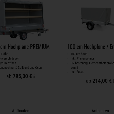
 cm Hochplane PREMIUM
100 cm Hochplane / Er
m Höhe
100 cm hoch
ehverschlüssen
inkl. Planenschnur
ig zum öffnen
UV-beständig: Lichtechtheit größe
Planenschnur & Zollband und Ösen
von 8
inkl. Ösen
795,00 €
ab
214,00 €
ab
Aufbauten
Aufbauten