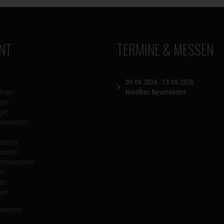
NT
TERMINE & MESSEN
09.09.2026 - 13.09.2026
änger
NordBau Neumünster
ger
ger
nsanhänger
porter
sporter
transporter
er
ger
ger
anzeigen