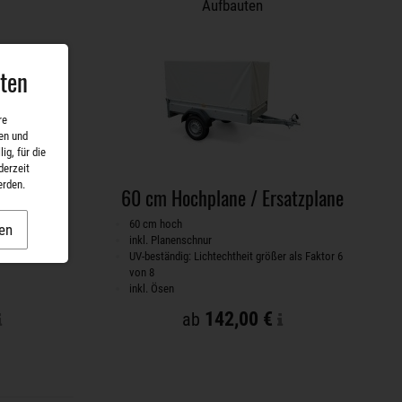
Aufbauten
aten
re
en und
ig, für die
derzeit
erden.
satzplane
60 cm Hochplane / Ersatzplane
60 cm hoch
en
inkl. Planenschnur
r als Faktor 6
UV-beständig: Lichtechtheit größer als Faktor 6
von 8
inkl. Ösen
142,00 €
ab