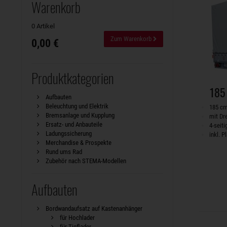
Warenkorb
0 Artikel
Zum Warenkorb
0,00 €
Produktkategorien
185
Aufbauten
Beleuchtung und Elektrik
185 c
Bremsanlage und Kupplung
mit Dr
Ersatz- und Anbauteile
4-seit
Ladungssicherung
inkl. 
Merchandise & Prospekte
Rund ums Rad
Zubehör nach STEMA-Modellen
Aufbauten
Bordwandaufsatz auf Kastenanhänger
für Hochlader
für Tieflader