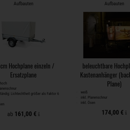
Aufbauten
Aufbauten
cm Hochplane einzeln /
beleuchtbare Hochpl
Ersatzplane
Kastenanhänger (backl
Plane)
 hoch
Planenschnur
weiß
tändig: Lichtechtheit größer als Faktor 6
inkl. Planenschnur
inkl. Ösen
sen
174,00 €
161,00 €
ab