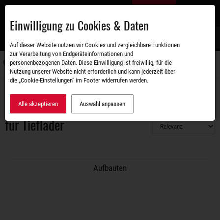
Zum
DE
Hauptinhalt
Einwilligung zu Cookies & Daten
S
Auf dieser Website nutzen wir Cookies und vergleichbare Funktionen
zur Verarbeitung von Endgeräteinformationen und
personenbezogenen Daten. Diese Einwilligung ist freiwillig, für die
Navigati
Nutzung unserer Website nicht erforderlich und kann jederzeit über
umschal
die „Cookie-Einstellungen“ im Footer widerrufen werden.
Zubehörshop
Aufbauten
Gitteraufsatz/ Laubgitter
für Tieflader
Alle akzeptieren
Auswahl anpassen
für Tieflader
Aufbauten