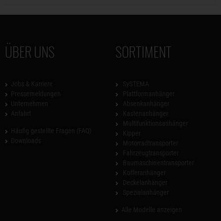
ÜBER UNS
SORTIMENT
Jobs & Karriere
SySTEMA
Pressemeldungen
Plattformanhänger
Unternehmen
Absenkanhänger
Anfahrt
Kastenanhänger
Multifunktionsanhänger
Häufig gestellte Fragen (FAQ)
Kipper
Downloads
Motorradtransporter
Fahrzeugtransporter
Baumaschinentransporter
Kofferanhänger
Deckelanhänger
Spezialanhänger
Alle Modelle anzeigen