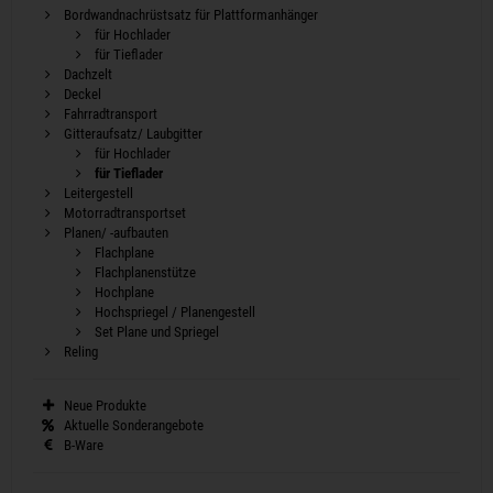
Bordwandnachrüstsatz für Plattformanhänger
für Hochlader
für Tieflader
Dachzelt
Deckel
Fahrradtransport
Gitteraufsatz/ Laubgitter
für Hochlader
für Tieflader
Leitergestell
Motorradtransportset
Planen/ -aufbauten
Flachplane
Flachplanenstütze
Hochplane
Hochspriegel / Planengestell
Set Plane und Spriegel
Reling
Neue Produkte
Aktuelle Sonderangebote
B-Ware