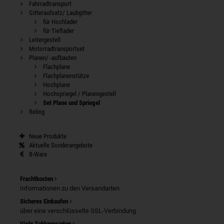
Fahrradtransport
Gitteraufsatz/ Laubgitter
für Hochlader
für Tieflader
Leitergestell
Motorradtransportset
Planen/ -aufbauten
Flachplane
Flachplanenstütze
Hochplane
Hochspriegel / Planengestell
Set Plane und Spriegel
Reling
Neue Produkte
Aktuelle Sonderangebote
B-Ware
Frachtkosten
Informationen zu den Versandarten
Sicheres Einkaufen
über eine verschlüsselte SSL-Verbindung
Viele Zahlungsarten