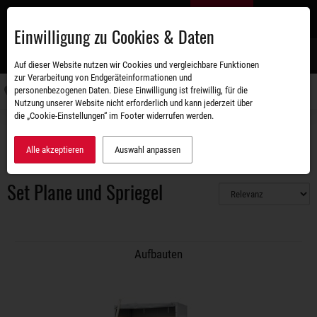
Zum
DE
Hauptinhalt
Einwilligung zu Cookies & Daten
S
Auf dieser Website nutzen wir Cookies und vergleichbare Funktionen
zur Verarbeitung von Endgeräteinformationen und
personenbezogenen Daten. Diese Einwilligung ist freiwillig, für die
Navigati
Nutzung unserer Website nicht erforderlich und kann jederzeit über
umschal
die „Cookie-Einstellungen“ im Footer widerrufen werden.
Zubehörshop
Aufbauten
Planen/ -aufbauten
Set Plane und Spriegel
Alle akzeptieren
Auswahl anpassen
Set Plane und Spriegel
Aufbauten