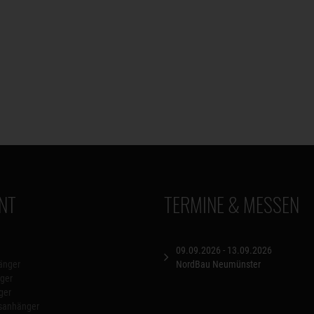
NT
TERMINE & MESSEN
09.09.2026 - 13.09.2026
änger
NordBau Neumünster
ger
ger
nsanhänger