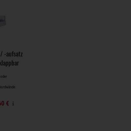
/ -aufsatz
 klappbar
 oder
 Bordwände
60 €