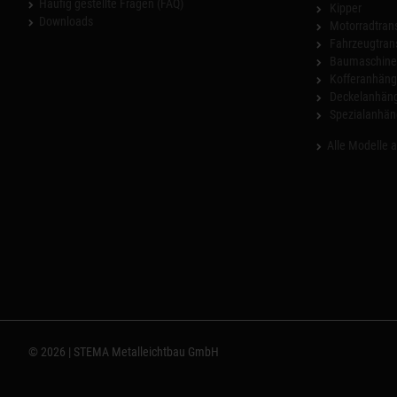
Häufig gestellte Fragen (FAQ)
Kipper
Downloads
Motorradtrans
Fahrzeugtran
Baumaschinen
Kofferanhäng
Deckelanhän
Spezialanhän
Alle Modelle 
© 2026 | STEMA Metalleichtbau GmbH