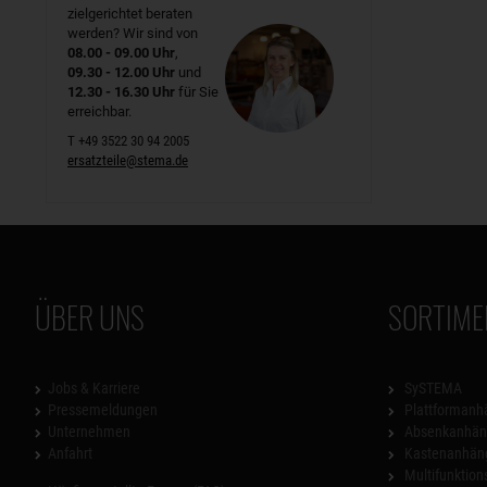
zielgerichtet beraten
werden? Wir sind von
08.00 - 09.00 Uhr
,
09.30 - 12.00 Uhr
und
12.30 - 16.30 Uhr
für Sie
erreichbar.
T +49 3522 30 94 2005
ersatzteile@stema.de
ÜBER UNS
SORTIME
Jobs & Karriere
SySTEMA
Pressemeldungen
Plattformanh
Unternehmen
Absenkanhän
Anfahrt
Kastenanhän
Multifunktio