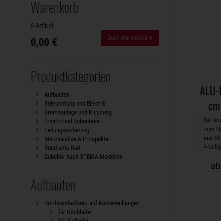
Warenkorb
0 Artikel
Zum Warenkorb
0,00 €
Produktkategorien
ALU-
Aufbauten
cm 
Beleuchtung und Elektrik
Bremsanlage und Kupplung
für Ho
Ersatz- und Anbauteile
zum Na
Ladungssicherung
aus Al
Merchandise & Prospekte
4-teilig
Rund ums Rad
Zubehör nach STEMA-Modellen
ab
Aufbauten
Bordwandaufsatz auf Kastenanhänger
für Hochlader
für Tieflader