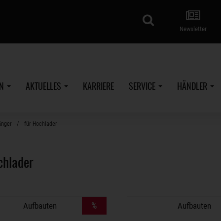
Suche
Newsletter
EN
AKTUELLES
KARRIERE
SERVICE
HÄNDLER
änger
für Hochlader
chlader
%
Aufbauten
Aufbauten