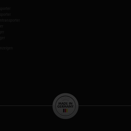
porter
sporter
transporter
er
ger
ger
anzeigen