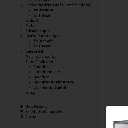
Bordwandnachrüstsatz für Plattformanhänger
für Hochlader
für Tieflader
Dachzelt
Deckel
Fahrradtransport
Gitteraufsatz/ Laubgitter
für Hochlader
für Tieflader
Leitergestell
Motorradtransportset
Planen/ -aufbauten
Flachplane
Flachplanenstütze
Hochplane
Hochspriegel / Planengestell
Set Plane und Spriegel
Reling
Neue Produkte
Aktuelle Sonderangebote
B-Ware