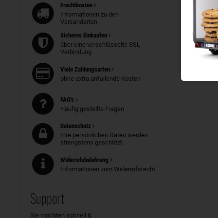
Frachtkosten
Informationen zu den
Versandarten
Sicheres Einkaufen
über eine verschlüsselte SSL-
Verbindung
Viele Zahlungsarten
ohne extra anfallende Kosten
FAQ's
Häufig gestellte Fragen
Datenschutz
Ihre persönlichen Daten werden
strengstens geschützt.
Widerrufsbelehrung
Informationen zum Widerrufsrecht
Support
Sie möchten schnell &