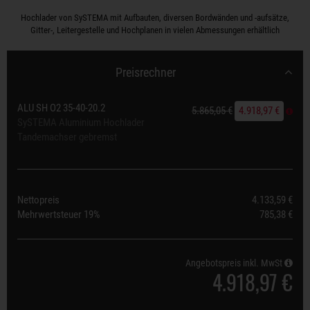
Hochlader von SySTEMA mit Aufbauten, diversen Bordwänden und -aufsätze,
Gitter-, Leitergestelle und Hochplanen in vielen Abmessungen erhältlich
Preisrechner
ALU SH O2 35-40-20.2
5.865,05 €
4.918,97 €
SySTEMA Aluminium Hochlader
Tandemachser gebremst
Nettopreis
4.133,59 €
Mehrwertsteuer
19%
785,38 €
Angebotspreis inkl. MwSt
4.918,97 €