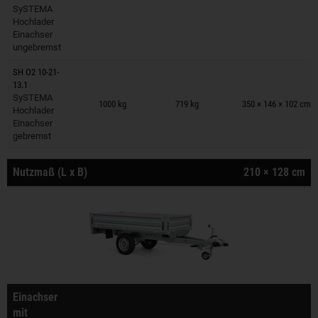
SySTEMA
Hochlader
Einachser
ungebremst
SH O2 10-21-
13.1
Anhänger auf Merkzettel
SySTEMA
1000 kg
719 kg
350 × 146 × 102 cm
Hochlader
Einachser
gebremst
Nutzmaß (L x B)
210 × 128 cm
Einachser
mit