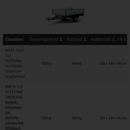
Einachser
Gesamtgewicht
Nutzlast
Außenmaß (L x B x H
SH O1 7.5-21-
13.1
Anhänger auf Merkzettel
SySTEMA
750 kg
564 kg
338 × 144 × 99 cm
Hochlader
Einachser
ungebremst
SHP O1 7.5-
21-13.1 Rad
195/55 R10,
Beplank.,
tiefschwarz
Anhänger auf Merkzettel
RAL
9005+Flp.
750 kg
540 kg
338 × 144 × 99 cm
schwarz+DB-
Riffelblech