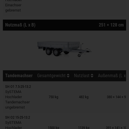
Einachser
gebremst
Nutzmaß (L x B)
251 × 128 cm
Tandemachser
Gesamtgewicht
Nutzlast
Außenmaß (L x B
SH O1 7.5-25-13.2
Anhänger auf Merkzettel
SySTEMA
Hochlader
750 kg
482 kg
380 × 144 × 98
Tandemachser
ungebremst
SH O2 15-25-13.2
Anhänger auf Merkzettel
SySTEMA
Hochlader
1500 kg
1139 kg
391 × 141 × 10