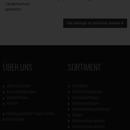
Tandemachser
gebremst
Alle Anhänger im Sortiment ansehen
ÜBER UNS
SORTIMENT
Jobs & Karriere
SySTEMA
Pressemeldungen
Plattformanhänger
Unternehmen
Absenkanhänger
Anfahrt
Kastenanhänger
Multifunktionsanhänger
Häufig gestellte Fragen (FAQ)
Kipper
Downloads
Motorradtransporter
Fahrzeugtransporter