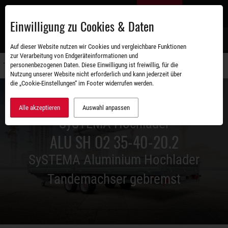
Zum
DE
Hauptinhalt
Einwilligung zu Cookies & Daten
S
Auf dieser Website nutzen wir Cookies und vergleichbare Funktionen
zur Verarbeitung von Endgeräteinformationen und
personenbezogenen Daten. Diese Einwilligung ist freiwillig, für die
Navigati
Nutzung unserer Website nicht erforderlich und kann jederzeit über
umschal
die „Cookie-Einstellungen“ im Footer widerrufen werden.
Alle akzeptieren
Auswahl anpassen
SySTEMA Hochlader
ALU SH O2 35-40-20.2
SySTEMA Aluminium Hochlader
Tandemachser gebremst