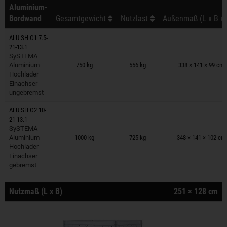
Aluminium-
Bordwand
Gesamtgewicht
Nutzlast
Außenmaß (L x B x 
ALU SH O1 7.5-
21-13.1
Anhänger auf Merkzettel
SySTEMA
Aluminium
750 kg
556 kg
338 × 141 × 99 cm
Hochlader
Einachser
ungebremst
ALU SH O2 10-
21-13.1
Anhänger auf Merkzettel
SySTEMA
Aluminium
1000 kg
725 kg
348 × 141 × 102 cm
Hochlader
Einachser
gebremst
Nutzmaß (L x B)
251 × 128 cm