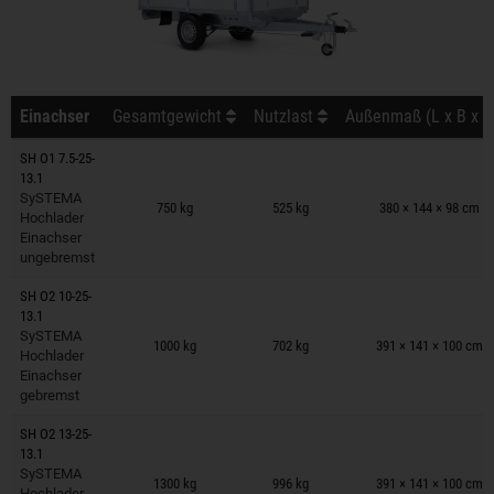
Einachser
Gesamtgewicht
Nutzlast
Außenmaß (L x B x H
SH O1 7.5-25-
13.1
Anhänger auf Merkzettel
SySTEMA
750 kg
525 kg
380 × 144 × 98 cm
Hochlader
Einachser
ungebremst
SH O2 10-25-
13.1
Anhänger auf Merkzettel
SySTEMA
1000 kg
702 kg
391 × 141 × 100 cm
Hochlader
Einachser
gebremst
SH O2 13-25-
13.1
Anhänger auf Merkzettel
SySTEMA
1300 kg
996 kg
391 × 141 × 100 cm
Hochlader