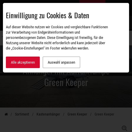
Zum
DE
Hauptinhalt
Einwilligung zu Cookies & Daten
S
Auf dieser Website nutzen wir Cookies und vergleichbare Funktionen
zur Verarbeitung von Endgeräteinformationen und
personenbezogenen Daten. Diese Einwilligung ist freiwillig, für die
Navigati
Nutzung unserer Website nicht erforderlich und kann jederzeit über
umschal
die „Cookie-Einstellungen“ im Footer widerrufen werden.
Alle akzeptieren
Auswahl anpassen
Anhänger mit Auffahrrampe
Green Keeper
Sortiment
Kastenanhänger
Green Keeper
Green Keeper