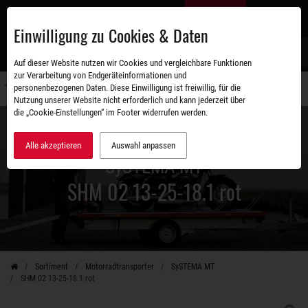
Zum
DE
Hauptinhalt
Einwilligung zu Cookies & Daten
S
Auf dieser Website nutzen wir Cookies und vergleichbare Funktionen
zur Verarbeitung von Endgeräteinformationen und
personenbezogenen Daten. Diese Einwilligung ist freiwillig, für die
Navigati
Nutzung unserer Website nicht erforderlich und kann jederzeit über
umschal
die „Cookie-Einstellungen“ im Footer widerrufen werden.
Alle akzeptieren
Auswahl anpassen
SySTEMA MT
SHM 02 13-25-18.1 rot
Sortiment
Motorradtransporter
SySTEMA MT
SHM 02 13-25-18.1 rot