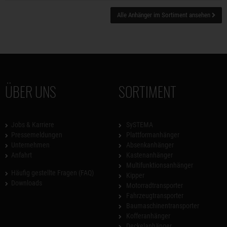
Alle Anhänger im Sortiment ansehen
ÜBER UNS
SORTIMENT
Jobs & Karriere
SySTEMA
Pressemeldungen
Plattformanhänger
Unternehmen
Absenkanhänger
Anfahrt
Kastenanhänger
Multifunktionsanhänger
Häufig gestellte Fragen (FAQ)
Kipper
Downloads
Motorradtransporter
Fahrzeugtransporter
Baumaschinentransporter
Kofferanhänger
Deckelanhänger