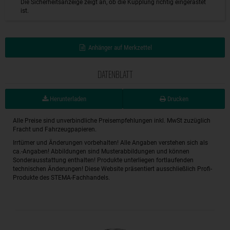
Die Sicherheitsanzeige zeigt an, ob die Kupplung richtig eingerastet
ist.
Anhänger auf Merkzettel
DATENBLATT
Herunterladen
Drucken
Alle Preise sind unverbindliche Preisempfehlungen inkl. MwSt zuzüglich
Fracht und Fahrzeugpapieren.
Irrtümer und Änderungen vorbehalten! Alle Angaben verstehen sich als
ca.-Angaben! Abbildungen sind Musterabbildungen und können
Sonderausstattung enthalten! Produkte unterliegen fortlaufenden
technischen Änderungen! Diese Website präsentiert ausschließlich Profi-
Produkte des STEMA-Fachhandels.