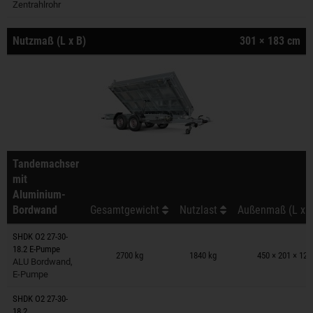
Zentrahlrohr
Nutzmaß (L x B)
301 × 183 cm
Tandemachser
mit
Aluminium-
Bordwand
Gesamtgewicht
Nutzlast
Außenmaß (L x B
SHDK O2 27-30-
Anhänger auf Merkzettel
18.2 E-Pumpe
2700 kg
1840 kg
450 × 201 × 12
ALU Bordwand,
E-Pumpe
SHDK O2 27-30-
Anhänger auf Merkzettel
18.2