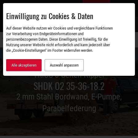
Zum
DE
Hauptinhalt
Einwilligung zu Cookies & Daten
S
Auf dieser Website nutzen wir Cookies und vergleichbare Funktionen
zur Verarbeitung von Endgeräteinformationen und
personenbezogenen Daten. Diese Einwilligung ist freiwillig, für die
Navigati
Nutzung unserer Website nicht erforderlich und kann jederzeit über
umschal
die „Cookie-Einstellungen“ im Footer widerrufen werden.
Alle akzeptieren
Auswahl anpassen
TRIUS 3-Seiten-Kipper
SHDK O2 35-36-18.2
2 mm Stahl Bordwand, E-Pumpe,
Parabelfederung