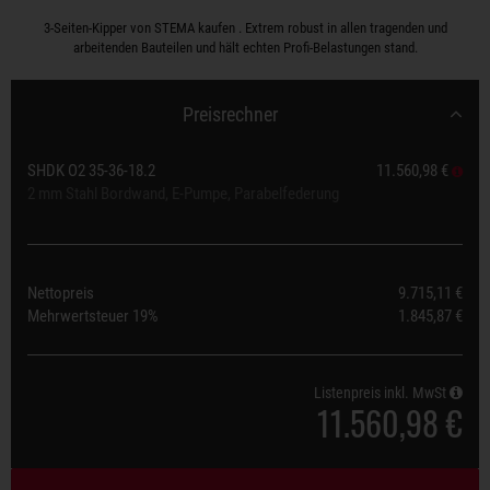
3-Seiten-Kipper von STEMA kaufen . Extrem robust in allen tragenden und
arbeitenden Bauteilen und hält echten Profi-Belastungen stand.
Preisrechner
SHDK O2 35-36-18.2
11.560,98 €
2 mm Stahl Bordwand, E-Pumpe, Parabelfederung
Nettopreis
9.715,11 €
Mehrwertsteuer
19%
1.845,87 €
Listenpreis inkl. MwSt
11.560,98 €