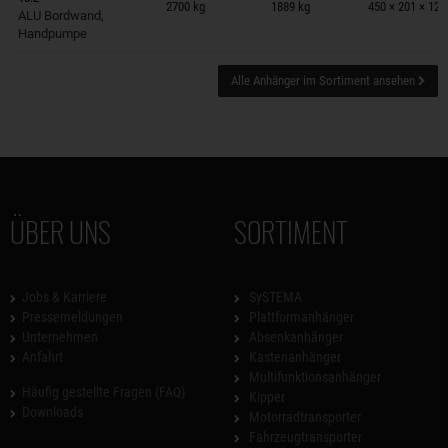
2700 kg
1889 kg
450 × 201 × 12
ALU Bordwand,
Handpumpe
Alle Anhänger im Sortiment ansehen
ÜBER UNS
SORTIMENT
Jobs & Karriere
SySTEMA
Pressemeldungen
Plattformanhänger
Unternehmen
Absenkanhänger
Anfahrt
Kastenanhänger
Multifunktionsanhänger
Häufig gestellte Fragen (FAQ)
Kipper
Downloads
Motorradtransporter
Fahrzeugtransporter