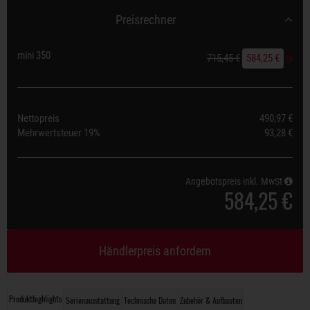
Preisrechner
mini 350
715,45 €
584,25 €
Nettopreis
490,97 €
Mehrwertsteuer
19%
93,28 €
Angebotspreis inkl. MwSt
584,25 €
Händlerpreis anfordern
Produkthighlights
Serienausstattung
Technische Daten
Zubehör & Aufbauten