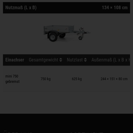
Nutzmaß (L x B)
134 × 108 cm
Einachser
Gesamtgewicht
Nutzlast
Außenmaß (L x B x H)
Anhänger auf Merkzettel
mini 750
750 kg
625 kg
244 × 151 × 80 cm
gebremst