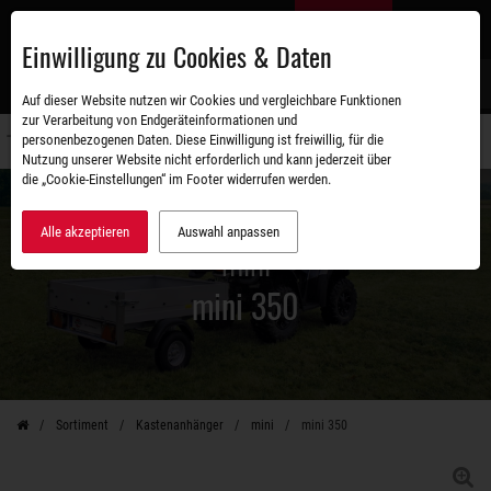
Zum
DE
Hauptinhalt
Einwilligung zu Cookies & Daten
S
Auf dieser Website nutzen wir Cookies und vergleichbare Funktionen
zur Verarbeitung von Endgeräteinformationen und
personenbezogenen Daten. Diese Einwilligung ist freiwillig, für die
Navigati
Nutzung unserer Website nicht erforderlich und kann jederzeit über
umschal
die „Cookie-Einstellungen“ im Footer widerrufen werden.
Alle akzeptieren
Auswahl anpassen
mini
mini 350
Sortiment
Kastenanhänger
mini
mini 350