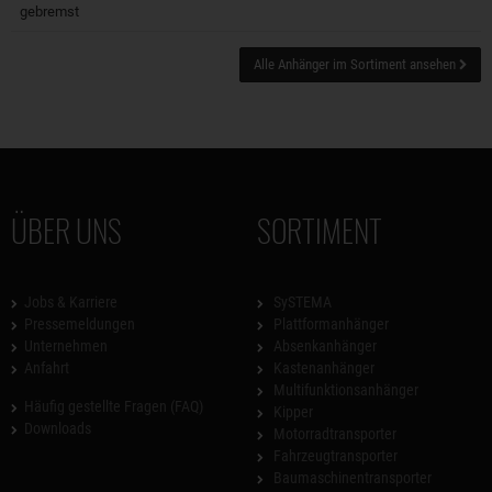
gebremst
Alle Anhänger im Sortiment ansehen
ÜBER UNS
SORTIMENT
Jobs & Karriere
SySTEMA
Pressemeldungen
Plattformanhänger
Unternehmen
Absenkanhänger
Anfahrt
Kastenanhänger
Multifunktionsanhänger
Häufig gestellte Fragen (FAQ)
Kipper
Downloads
Motorradtransporter
Fahrzeugtransporter
Baumaschinentransporter