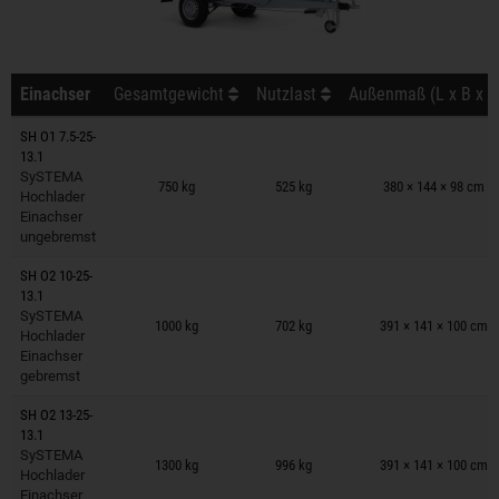
Einachser
Gesamtgewicht
Nutzlast
Außenmaß (L x B x H
SH O1 7.5-25-
13.1
Anhänger auf Merkzettel
SySTEMA
750 kg
525 kg
380 × 144 × 98 cm
Hochlader
Einachser
ungebremst
SH O2 10-25-
13.1
Anhänger auf Merkzettel
SySTEMA
1000 kg
702 kg
391 × 141 × 100 cm
Hochlader
Einachser
gebremst
SH O2 13-25-
13.1
Anhänger auf Merkzettel
SySTEMA
1300 kg
996 kg
391 × 141 × 100 cm
Hochlader
Einachser