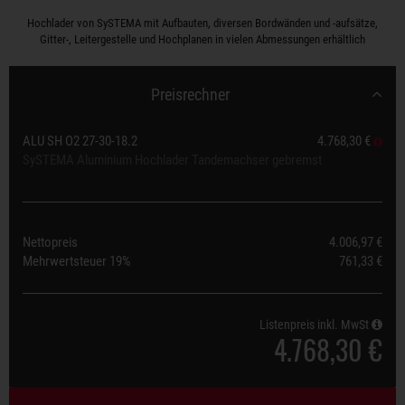
Hochlader von SySTEMA mit Aufbauten, diversen Bordwänden und -aufsätze,
Gitter-, Leitergestelle und Hochplanen in vielen Abmessungen erhältlich
Preisrechner
ALU SH O2 27-30-18.2
4.768,30 €
SySTEMA Aluminium Hochlader Tandemachser gebremst
Nettopreis
4.006,97 €
Mehrwertsteuer
19%
761,33 €
Listenpreis inkl. MwSt
4.768,30 €