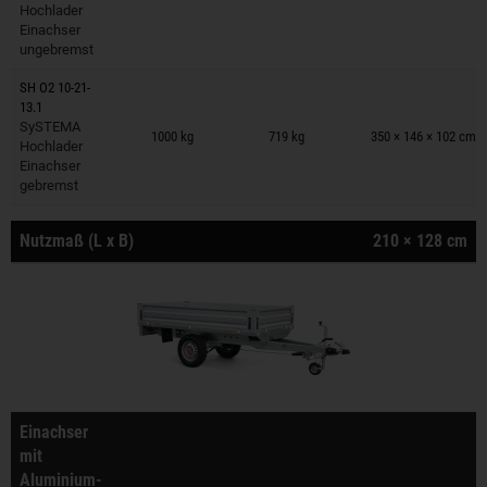
Hochlader
Einachser
ungebremst
SH O2 10-21-
13.1
Anhänger auf Merkzettel
SySTEMA
1000 kg
719 kg
350 × 146 × 102 cm
Hochlader
Einachser
gebremst
Nutzmaß (L x B)
210 × 128 cm
Einachser
mit
Aluminium-