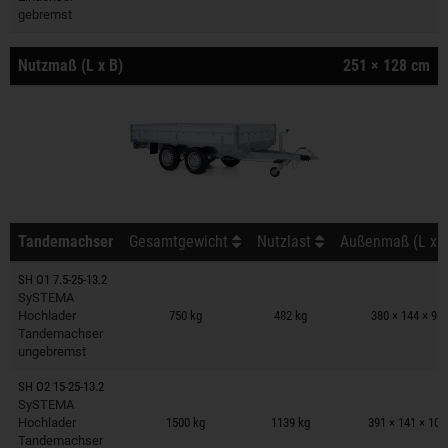
gebremst
Nutzmaß (L x B)
251 × 128 cm
Tandemachser
Gesamtgewicht
Nutzlast
Außenmaß (L x B
SH O1 7.5-25-13.2
Anhänger auf Merkzettel
SySTEMA
Hochlader
750 kg
482 kg
380 × 144 × 98
Tandemachser
ungebremst
SH O2 15-25-13.2
Anhänger auf Merkzettel
SySTEMA
Hochlader
1500 kg
1139 kg
391 × 141 × 10
Tandemachser