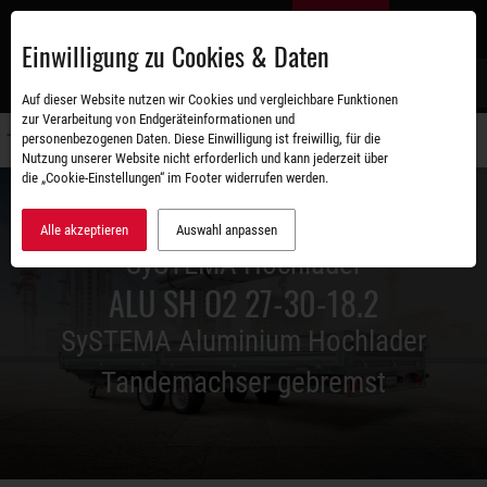
Zum
DE
Hauptinhalt
Einwilligung zu Cookies & Daten
S
Auf dieser Website nutzen wir Cookies und vergleichbare Funktionen
zur Verarbeitung von Endgeräteinformationen und
personenbezogenen Daten. Diese Einwilligung ist freiwillig, für die
Navigati
Nutzung unserer Website nicht erforderlich und kann jederzeit über
umschal
die „Cookie-Einstellungen“ im Footer widerrufen werden.
Alle akzeptieren
Auswahl anpassen
SySTEMA Hochlader
ALU SH O2 27-30-18.2
SySTEMA Aluminium Hochlader
Tandemachser gebremst