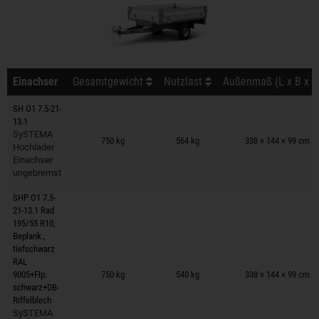
Einachser
Gesamtgewicht
Nutzlast
Außenmaß (L x B x H
SH O1 7.5-21-
13.1
Anhänger auf Merkzettel
SySTEMA
750 kg
564 kg
338 × 144 × 99 cm
Hochlader
Einachser
ungebremst
SHP O1 7.5-
21-13.1 Rad
195/55 R10,
Beplank.,
tiefschwarz
Anhänger auf Merkzettel
RAL
9005+Flp.
750 kg
540 kg
338 × 144 × 99 cm
schwarz+DB-
Riffelblech
SySTEMA