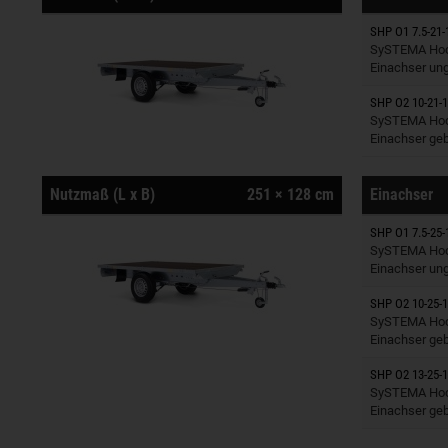
SHP O1 7.5-21-
Anhänger
SySTEMA Hoc
Einachser un
SHP O2 10-21-1
Anhänger
SySTEMA Hoc
Einachser ge
Nutzmaß (L x B)
251 × 128 cm
Einachser
SHP O1 7.5-25-
Anhänger
SySTEMA Hoc
Einachser un
SHP O2 10-25-1
Anhänger
SySTEMA Hoc
Einachser ge
SHP O2 13-25-1
Anhänger
SySTEMA Hoc
Einachser ge