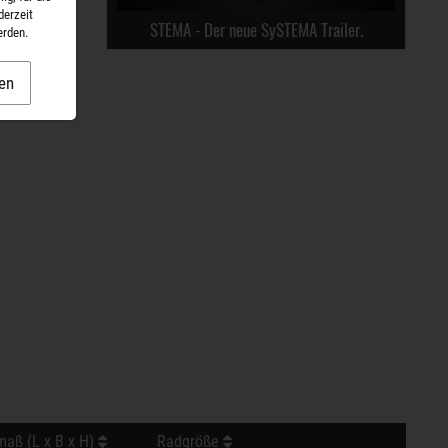
derzeit
STEMA - Der neue SySTEMA Trailer.
erden.
en
aß (L x B x H)
Radgröße