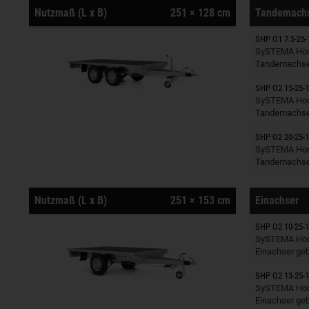
Nutzmaß (L x B)
251 × 128 cm
Tandemach
SHP O1 7.5-25-
Anhänger
SySTEMA Hoc
Tandemachse
SHP O2 15-25-1
Anhänger
SySTEMA Hoc
Tandemachse
SHP O2 20-25-1
Anhänger
SySTEMA Hoc
Tandemachse
Nutzmaß (L x B)
251 × 153 cm
Einachser
SHP O2 10-25-1
Anhänger
SySTEMA Hoc
Einachser ge
SHP O2 13-25-1
Anhänger
SySTEMA Hoc
Einachser ge