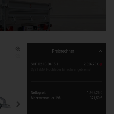
Preisrechner
SHP O2 10-30-15.1
2.326,75 €
SySTEMA Hochlader Einachser gebremst
Nettopreis
1.955,25 €
Mehrwertsteuer
19%
371,50 €