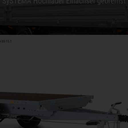
SySTEMA Hochlader Einachser gebremst
-30-15.1