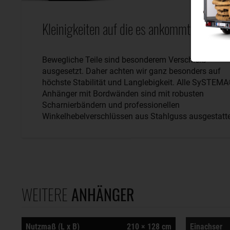
Kleinigkeiten auf die es ankommt.
Bewegliche Teile sind besonderem Verschleiß
ausgesetzt. Daher achten wir ganz besonders auf
höchste Stabilität und Langlebigkeit. Alle SySTEM
Anhänger mit Bordwänden sind mit robusten
Scharnierbändern und professionellen
Winkelhebelverschlüssen aus Stahlguss ausgestatte
WEITERE
ANHÄNGER
Nutzmaß (L x B)
210 × 128 cm
Einachser