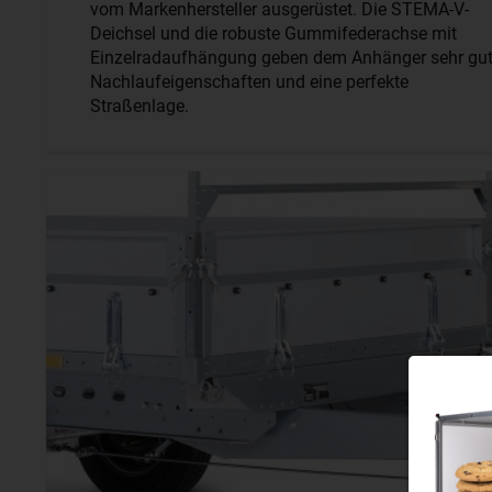
vom Markenhersteller ausgerüstet. Die STEMA-V-
Deichsel und die robuste Gummifederachse mit
Einzelradaufhängung geben dem Anhänger sehr gu
Nachlaufeigenschaften und eine perfekte
Straßenlage.