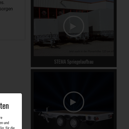
es.
 sorgen
STEMA Spriegelaufbau
aten
re
en und
ig, für die