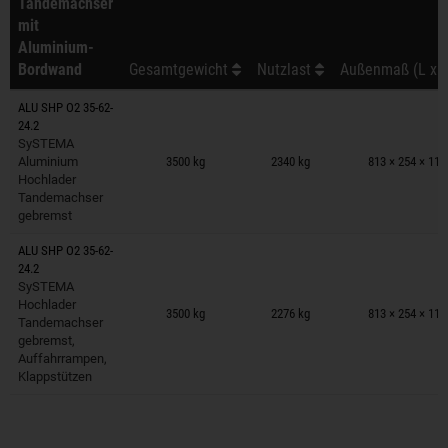
Tandemachser
mit
Aluminium-
Bordwand
Gesamtgewicht
Nutzlast
Außenmaß (L x B
ALU SHP O2 35-62-
24.2
Anhänger auf Merkzettel
SySTEMA
Aluminium
3500 kg
2340 kg
813 × 254 × 11
Hochlader
Tandemachser
gebremst
ALU SHP O2 35-62-
24.2
SySTEMA
Anhänger auf Merkzettel
Hochlader
3500 kg
2276 kg
813 × 254 × 11
Tandemachser
gebremst,
Auffahrrampen,
Klappstützen