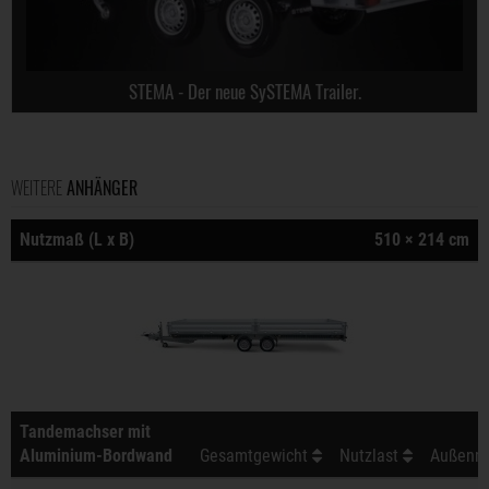
STEMA - Der neue SySTEMA Trailer.
WEITERE
ANHÄNGER
Nutzmaß (L x B)
510 × 214 cm
Tandemachser mit
Aluminium-Bordwand
Gesamtgewicht
Nutzlast
Außenma