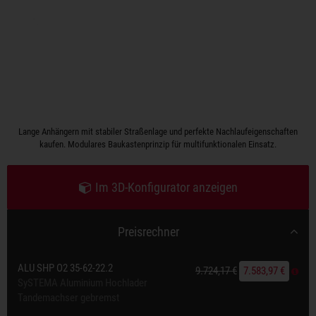
Lange Anhängern mit stabiler Straßenlage und perfekte Nachlaufeigenschaften
kaufen. Modulares Baukastenprinzip für multifunktionalen Einsatz.
Im 3D-Konfigurator anzeigen
Preisrechner
ALU SHP O2 35-62-22.2
9.724,17 €
7.583,97 €
SySTEMA Aluminium Hochlader
Tandemachser gebremst