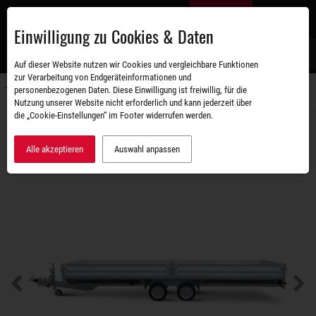
Zum
DE
Hauptinhalt
Einwilligung zu Cookies & Daten
S
Auf dieser Website nutzen wir Cookies und vergleichbare Funktionen
zur Verarbeitung von Endgeräteinformationen und
personenbezogenen Daten. Diese Einwilligung ist freiwillig, für die
Navigati
Nutzung unserer Website nicht erforderlich und kann jederzeit über
umschal
die „Cookie-Einstellungen“ im Footer widerrufen werden.
Sortiment
SySTEMA
SySTEMA XXL
ALU SHP O2 35-62-22.2
Alle akzeptieren
Auswahl anpassen