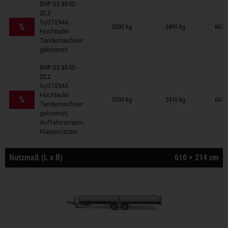
SHP O2 35-52-
22.2
Anhänger auf Merkzettel
SySTEMA
%
3500 kg
2495 kg
667 
Hochlader
Tandemachser
gebremst
SHP O2 35-52-
22.2
SySTEMA
Anhänger auf Merkzettel
Hochlader
%
3500 kg
2410 kg
667 
Tandemachser
gebremst,
Auffahrrampen,
Klappstützen
Nutzmaß (L x B)
610 × 214 cm