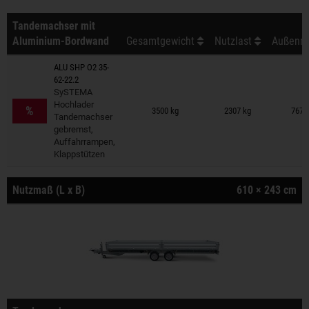
Tandemachser mit
Aluminium-Bordwand
Gesamtgewicht
Nutzlast
Außenma
ALU SHP O2 35-
62-22.2
SySTEMA
Anhänger auf Merkzettel
Hochlader
%
3500 kg
2307 kg
767 
Tandemachser
gebremst,
Auffahrrampen,
Klappstützen
Nutzmaß (L x B)
610 × 243 cm