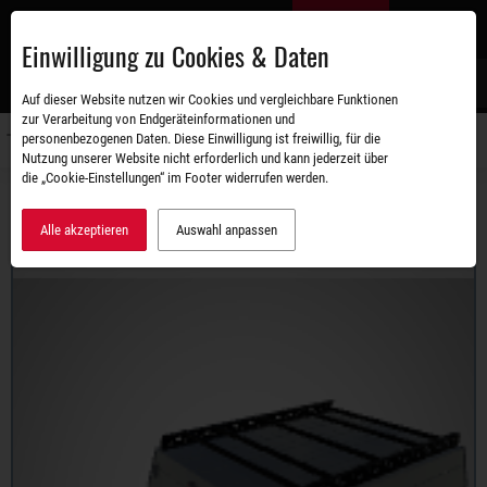
Zum
DE
Hauptinhalt
Einwilligung zu Cookies & Daten
S
Auf dieser Website nutzen wir Cookies und vergleichbare Funktionen
zur Verarbeitung von Endgeräteinformationen und
personenbezogenen Daten. Diese Einwilligung ist freiwillig, für die
Navigati
Nutzung unserer Website nicht erforderlich und kann jederzeit über
umschal
die „Cookie-Einstellungen“ im Footer widerrufen werden.
Sortiment
Deckelanhänger
STEMA RETRO
RETRO ADVANCED 850 DELUXE
Alle akzeptieren
Auswahl anpassen
Wir haben die Darstellung auf Ihr Gerät angepasst.