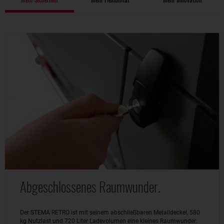
Abgeschlossenes Raumwunder.
Der STEMA RETRO ist mit seinem abschließbaren Metalldeckel, 580
kg Nutzlast und 720 Liter Ladevolumen eine kleines Raumwunder.