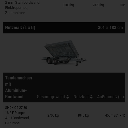
Anhänger auf Merkzettel
2 mm Stahlbordwand,
3500 kg
2370 kg
535 ×
Elektropumpe,
Zentrahlrohr
Nutzmaß (L x B)
301 × 183 cm
Tandemachser
mit
Aluminium-
Bordwand
Gesamtgewicht
Nutzlast
Außenmaß (L x B
SHDK O2 27-30-
Anhänger auf Merkzettel
18.2 E-Pumpe
2700 kg
1840 kg
450 × 201 × 12
ALU Bordwand,
E-Pumpe