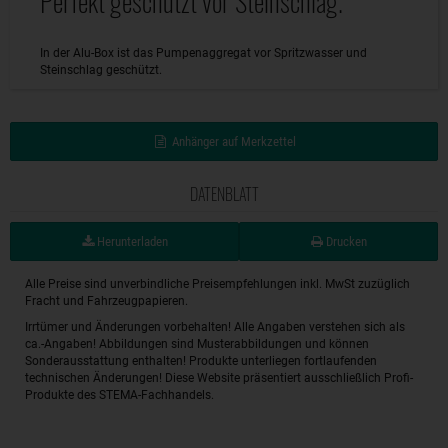
Perfekt geschützt vor Steinschlag.
In der Alu-Box ist das Pumpenaggregat vor Spritzwasser und
Steinschlag geschützt.
Anhänger auf Merkzettel
DATENBLATT
Herunterladen
Drucken
Alle Preise sind unverbindliche Preisempfehlungen inkl. MwSt zuzüglich
Fracht und Fahrzeugpapieren.
Irrtümer und Änderungen vorbehalten! Alle Angaben verstehen sich als
ca.-Angaben! Abbildungen sind Musterabbildungen und können
Sonderausstattung enthalten! Produkte unterliegen fortlaufenden
technischen Änderungen! Diese Website präsentiert ausschließlich Profi-
Produkte des STEMA-Fachhandels.