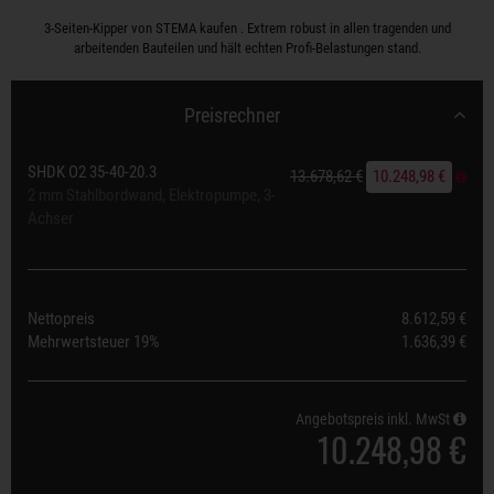
3-Seiten-Kipper von STEMA kaufen . Extrem robust in allen tragenden und
arbeitenden Bauteilen und hält echten Profi-Belastungen stand.
Preisrechner
SHDK O2 35-40-20.3
13.678,62 €
10.248,98 €
2 mm Stahlbordwand, Elektropumpe, 3-
Achser
Nettopreis
8.612,59 €
Mehrwertsteuer
19%
1.636,39 €
Angebotspreis inkl. MwSt
10.248,98 €