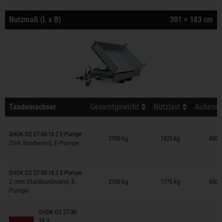
Nutzmaß (L x B)
301 × 183 cm
Tandemachser
Gesamtgewicht
Nutzlast
Außenma
Anhänger auf Merkzettel
SHDK O2 27-30-18.2 E-Pumpe
2700 kg
1825 kg
450 ×
Zink Bordwand, E-Pumpe
Anhänger auf Merkzettel
SHDK O2 27-30-18.2 E-Pumpe
2 mm Stahlbordwand, E-
2700 kg
1770 kg
450 ×
Pumpe
SHDK O2 27-30-
Anhänger auf Merkzettel
18.2