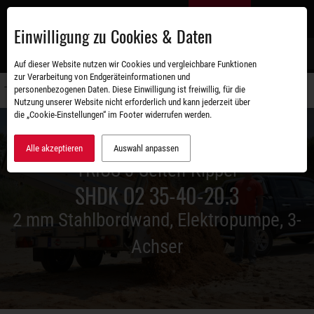
Zum
DE
Hauptinhalt
Einwilligung zu Cookies & Daten
S
Auf dieser Website nutzen wir Cookies und vergleichbare Funktionen
zur Verarbeitung von Endgeräteinformationen und
personenbezogenen Daten. Diese Einwilligung ist freiwillig, für die
Navigati
Nutzung unserer Website nicht erforderlich und kann jederzeit über
umschal
die „Cookie-Einstellungen“ im Footer widerrufen werden.
Alle akzeptieren
Auswahl anpassen
TRIUS 3-Seiten-Kipper
SHDK O2 35-40-20.3
2 mm Stahlbordwand, Elektropumpe, 3-
Achser