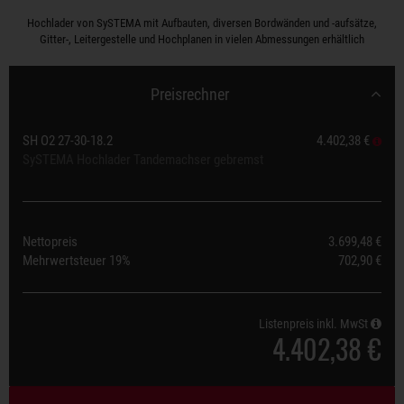
Hochlader von SySTEMA mit Aufbauten, diversen Bordwänden und -aufsätze,
Gitter-, Leitergestelle und Hochplanen in vielen Abmessungen erhältlich
Preisrechner
SH O2 27-30-18.2
4.402,38 €
SySTEMA Hochlader Tandemachser gebremst
Nettopreis
3.699,48 €
Mehrwertsteuer
19%
702,90 €
Listenpreis inkl. MwSt
4.402,38 €