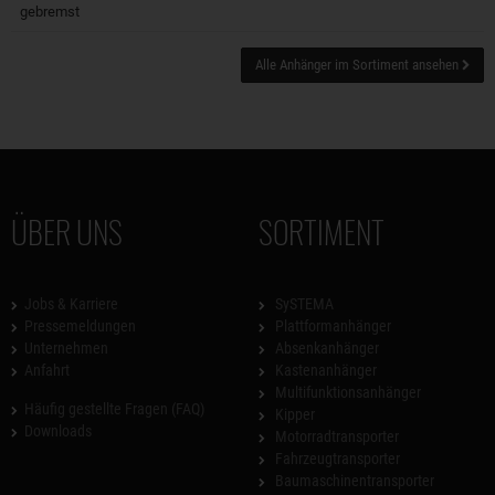
gebremst
Alle Anhänger im Sortiment ansehen
ÜBER UNS
SORTIMENT
Jobs & Karriere
SySTEMA
Pressemeldungen
Plattformanhänger
Unternehmen
Absenkanhänger
Anfahrt
Kastenanhänger
Multifunktionsanhänger
Häufig gestellte Fragen (FAQ)
Kipper
Downloads
Motorradtransporter
Fahrzeugtransporter
Baumaschinentransporter