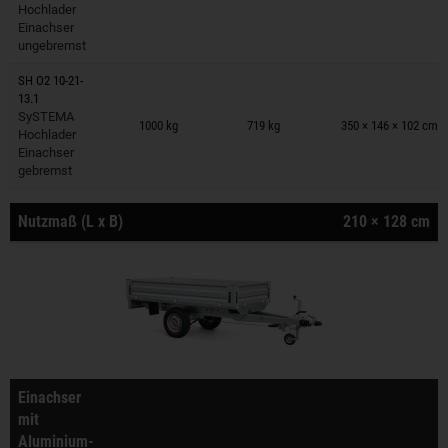
Hochlader
Einachser
ungebremst
SH O2 10-21-
13.1
Anhänger auf Merkzettel
SySTEMA
1000 kg
719 kg
350 × 146 × 102 cm
Hochlader
Einachser
gebremst
Nutzmaß (L x B)
210 × 128 cm
Einachser
mit
Aluminium-