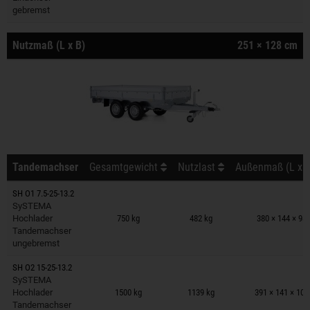
gebremst
Nutzmaß (L x B)
251 × 128 cm
Tandemachser
Gesamtgewicht
Nutzlast
Außenmaß (L x B
SH O1 7.5-25-13.2
Anhänger auf Merkzettel
SySTEMA
Hochlader
750 kg
482 kg
380 × 144 × 98
Tandemachser
ungebremst
SH O2 15-25-13.2
Anhänger auf Merkzettel
SySTEMA
Hochlader
1500 kg
1139 kg
391 × 141 × 10
Tandemachser