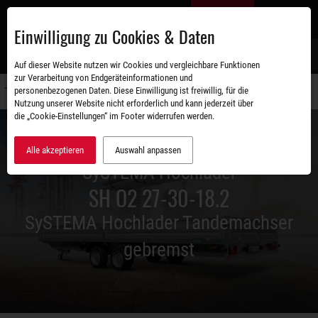
Zum
DE
Hauptinhalt
Einwilligung zu Cookies & Daten
S
Auf dieser Website nutzen wir Cookies und vergleichbare Funktionen
zur Verarbeitung von Endgeräteinformationen und
personenbezogenen Daten. Diese Einwilligung ist freiwillig, für die
Navigati
Nutzung unserer Website nicht erforderlich und kann jederzeit über
umschal
die „Cookie-Einstellungen“ im Footer widerrufen werden.
Alle akzeptieren
Auswahl anpassen
SySTEMA Hochlader
SH O2 27-30-18.2
SySTEMA Hochlader Tandemachser
gebremst