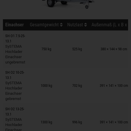
Einachser
Gesamtgewicht
Nutzlast
Außenmaß (L x B x H
SH O1 7.5-25-
13.1
Anhänger auf Merkzettel
SySTEMA
750 kg
525 kg
380 × 144 × 98 cm
Hochlader
Einachser
ungebremst
SH O2 10-25-
13.1
Anhänger auf Merkzettel
SySTEMA
1000 kg
702 kg
391 × 141 × 100 cm
Hochlader
Einachser
gebremst
SH O2 13-25-
13.1
Anhänger auf Merkzettel
SySTEMA
1300 kg
996 kg
391 × 141 × 100 cm
Hochlader
Einachser