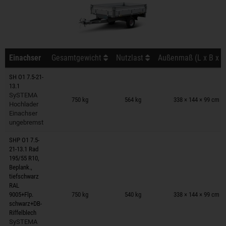
Einachser
Gesamtgewicht
Nutzlast
Außenmaß (L x B x H
SH O1 7.5-21-
13.1
Anhänger auf Merkzettel
SySTEMA
750 kg
564 kg
338 × 144 × 99 cm
Hochlader
Einachser
ungebremst
SHP O1 7.5-
21-13.1 Rad
195/55 R10,
Beplank.,
tiefschwarz
Anhänger auf Merkzettel
RAL
9005+Flp.
750 kg
540 kg
338 × 144 × 99 cm
schwarz+DB-
Riffelblech
SySTEMA