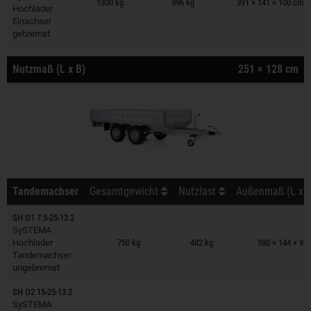
1300 kg
996 kg
391 × 141 × 100 cm
Hochlader
Einachser
gebremst
Nutzmaß (L x B)
251 × 128 cm
Tandemachser
Gesamtgewicht
Nutzlast
Außenmaß (L x B
SH O1 7.5-25-13.2
Anhänger auf Merkzettel
SySTEMA
Hochlader
750 kg
482 kg
380 × 144 × 98
Tandemachser
ungebremst
SH O2 15-25-13.2
Anhänger auf Merkzettel
SySTEMA