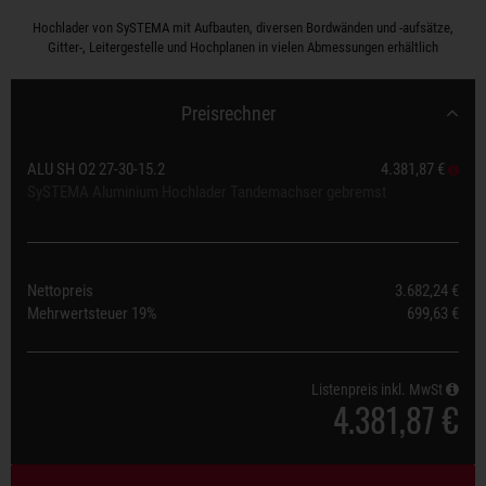
Hochlader von SySTEMA mit Aufbauten, diversen Bordwänden und -aufsätze,
Gitter-, Leitergestelle und Hochplanen in vielen Abmessungen erhältlich
Preisrechner
ALU SH O2 27-30-15.2
4.381,87 €
SySTEMA Aluminium Hochlader Tandemachser gebremst
Nettopreis
3.682,24 €
Mehrwertsteuer
19%
699,63 €
Listenpreis inkl. MwSt
4.381,87 €