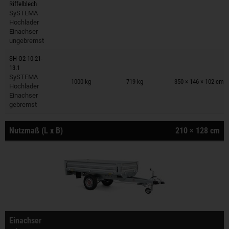
Riffelblech
SySTEMA
Hochlader
Einachser
ungebremst
SH O2 10-21-
13.1
Anhänger auf Merkzettel
SySTEMA
1000 kg
719 kg
350 × 146 × 102 cm
Hochlader
Einachser
gebremst
Nutzmaß (L x B)
210 × 128 cm
Einachser