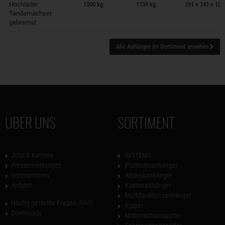
Hochlader
1500 kg
1139 kg
391 × 141 × 10
Tandemachser
gebremst
Alle Anhänger im Sortiment ansehen
ÜBER UNS
SORTIMENT
Jobs & Karriere
SySTEMA
Pressemeldungen
Plattformanhänger
Unternehmen
Absenkanhänger
Anfahrt
Kastenanhänger
Multifunktionsanhänger
Häufig gestellte Fragen (FAQ)
Kipper
Downloads
Motorradtransporter