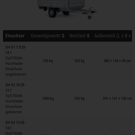
Einachser
Gesamtgewicht
Nutzlast
Außenmaß (L x B x H
SH O1 7.5-25-
13.1
Anhänger auf Merkzettel
SySTEMA
750 kg
525 kg
380 × 144 × 98 cm
Hochlader
Einachser
ungebremst
SH O2 10-25-
13.1
Anhänger auf Merkzettel
SySTEMA
1000 kg
702 kg
391 × 141 × 100 cm
Hochlader
Einachser
gebremst
SH O2 13-25-
13.1
Anhänger auf Merkzettel
SySTEMA