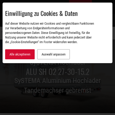
Zum
DE
Hauptinhalt
Einwilligung zu Cookies & Daten
S
Auf dieser Website nutzen wir Cookies und vergleichbare Funktionen
zur Verarbeitung von Endgeräteinformationen und
personenbezogenen Daten. Diese Einwilligung ist freiwillig, für die
Navigati
Nutzung unserer Website nicht erforderlich und kann jederzeit über
umschal
die „Cookie-Einstellungen“ im Footer widerrufen werden.
Alle akzeptieren
Auswahl anpassen
SySTEMA Hochlader
ALU SH O2 27-30-15.2
SySTEMA Aluminium Hochlader
Tandemachser gebremst