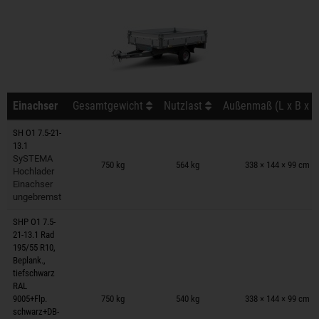
Einachser
Gesamtgewicht
Nutzlast
Außenmaß (L x B x H
SH O1 7.5-21-
13.1
Anhänger auf Merkzettel
SySTEMA
750 kg
564 kg
338 × 144 × 99 cm
Hochlader
Einachser
ungebremst
SHP O1 7.5-
21-13.1 Rad
195/55 R10,
Beplank.,
tiefschwarz
Anhänger auf Merkzettel
RAL
9005+Flp.
750 kg
540 kg
338 × 144 × 99 cm
schwarz+DB-