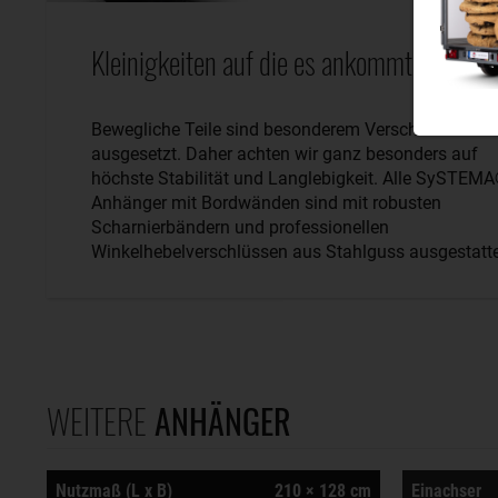
Kleinigkeiten auf die es ankommt.
Bewegliche Teile sind besonderem Verschleiß
ausgesetzt. Daher achten wir ganz besonders auf
höchste Stabilität und Langlebigkeit. Alle SySTEM
Anhänger mit Bordwänden sind mit robusten
Scharnierbändern und professionellen
Winkelhebelverschlüssen aus Stahlguss ausgestatte
WEITERE
ANHÄNGER
Nutzmaß (L x B)
210 × 128 cm
Einachser