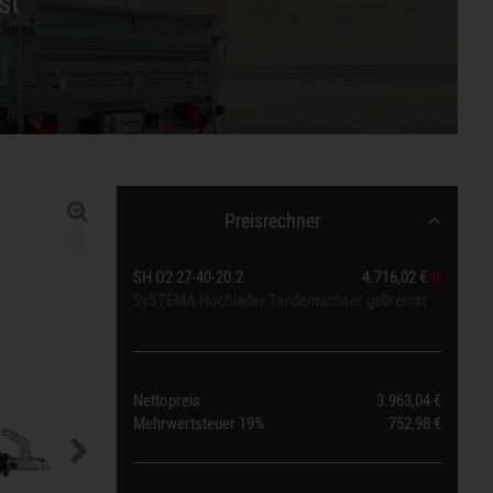
st
Preisrechner
SH O2 27-40-20.2
4.716,02 €
SySTEMA Hochlader Tandemachser gebremst
Nettopreis
3.963,04 €
Mehrwertsteuer
19%
752,98 €