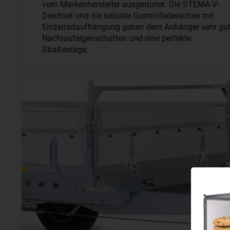
vom Markenhersteller ausgerüstet. Die STEMA-V-
Deichsel und die robuste Gummifederachse mit
Einzelradaufhängung geben dem Anhänger sehr gu
Nachlaufeigenschaften und eine perfekte
Straßenlage.