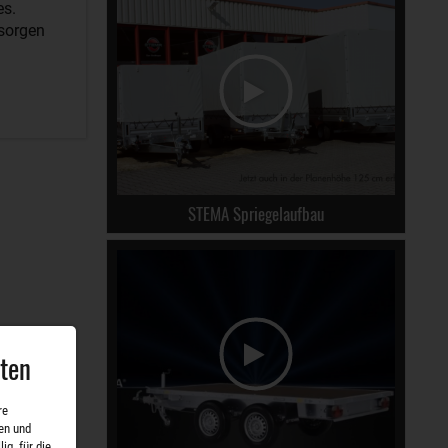
es.
 sorgen
STEMA Spriegelaufbau
aten
re
en und
ig, für die