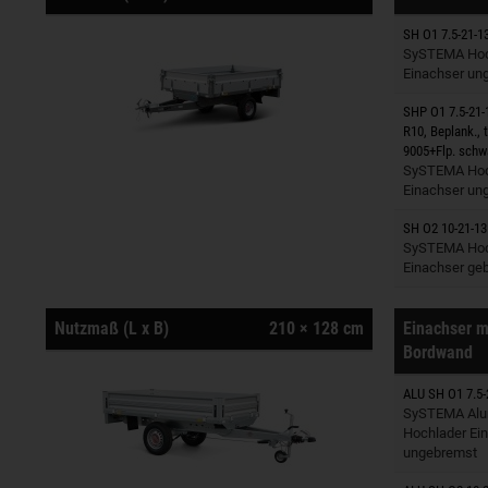
SH O1 7.5-21-1
Anhänger
SySTEMA Hoc
Einachser un
SHP O1 7.5-21-
R10, Beplank., 
Anhänger
9005+Flp. schw
SySTEMA Hoc
Einachser un
SH O2 10-21-13
Anhänger
SySTEMA Hoc
Einachser ge
Nutzmaß (L x B)
210 × 128 cm
Einachser m
Bordwand
ALU SH O1 7.5-
Anhänger
SySTEMA Alu
Hochlader Ei
ungebremst