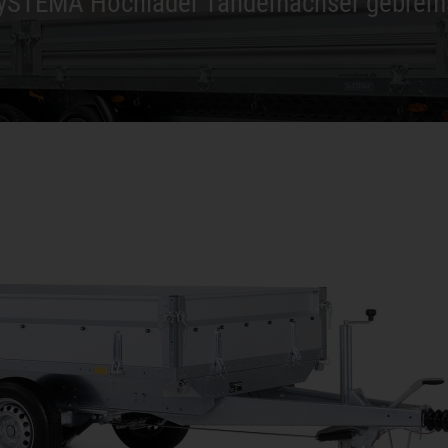
ySTEMA Hochlader Tandemachser gebrem