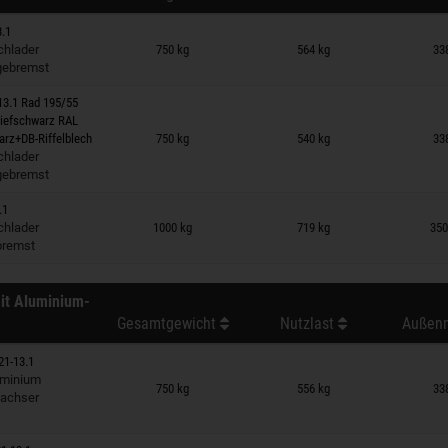
3.1
 auf Merkzettel
hlader
750 kg
564 kg
33
gebremst
13.1 Rad 195/55
tiefschwarz RAL
 auf Merkzettel
arz+DB-Riffelblech
750 kg
540 kg
33
hlader
gebremst
.1
 auf Merkzettel
hlader
1000 kg
719 kg
350
bremst
it Aluminium-
Gesamtgewicht
Nutzlast
Außenm
21-13.1
 auf Merkzettel
minium
750 kg
556 kg
33
nachser