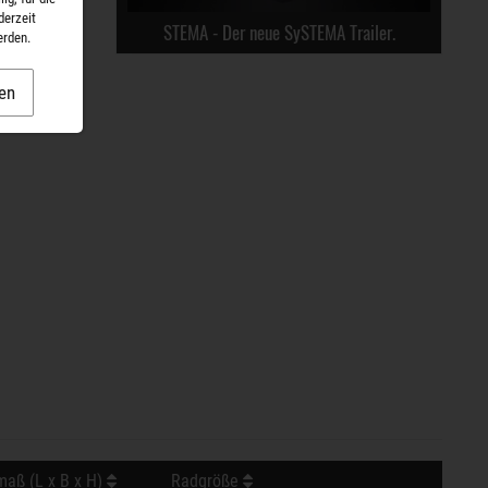
derzeit
STEMA - Der neue SySTEMA Trailer.
erden.
en
aß (L x B x H)
Radgröße