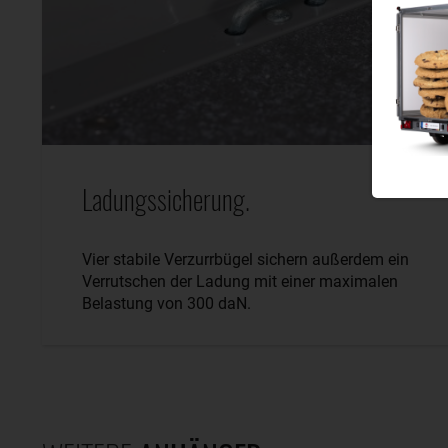
Ladungssicherung.
Vier stabile Verzurrbügel sichern außerdem ein
Verrutschen der Ladung mit einer maximalen
Belastung von 300 daN.