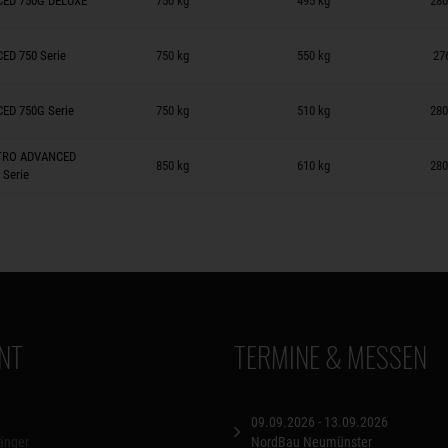
ED 750G DELUXE
750 kg
495 kg
280
 auf Merkzettel
D 750 Serie
750 kg
550 kg
27
 auf Merkzettel
ED 750G Serie
750 kg
510 kg
280
 auf Merkzettel
TRO ADVANCED
850 kg
610 kg
280
 Serie
NT
TERMINE & MESSEN
09.09.2026 - 13.09.2026
änger
NordBau Neumünster