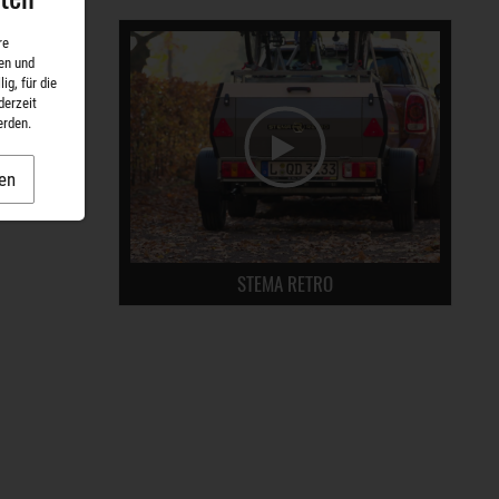
re
en und
ig, für die
derzeit
erden.
en
STEMA RETRO