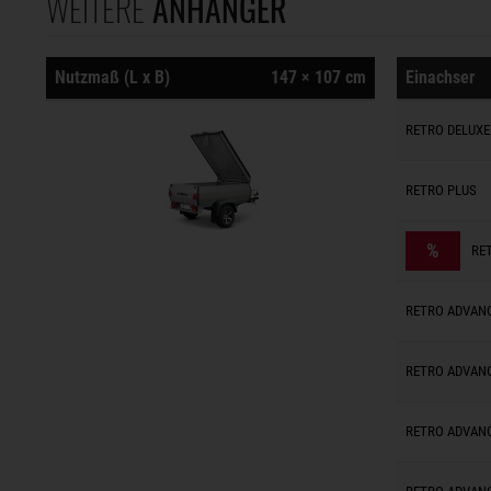
WEITERE
ANHÄNGER
Nutzmaß (L x B)
147 × 107 cm
Einachser
Anhänger
RETRO DELUXE
Anhänger
RETRO PLUS
Anhänger
%
RE
Anhänger
RETRO ADVANC
Anhänger
RETRO ADVANC
Anhänger
RETRO ADVANC
Anhänger