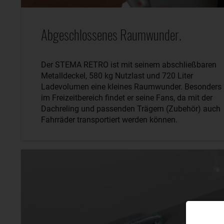
Abgeschlossenes Raumwunder.
Der STEMA RETRO ist mit seinem abschließbaren
Metalldeckel, 580 kg Nutzlast und 720 Liter
Ladevolumen eine kleines Raumwunder. Besonders
im Freizeitbereich findet er seine Fans, da mit der
Dachreling und passenden Trägern (Zubehör) auch
Fahrräder transportiert werden können.