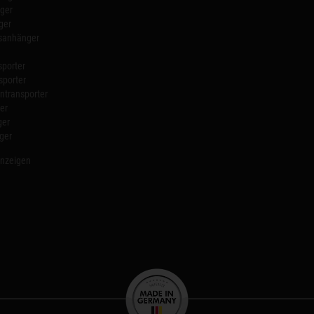
ger
ger
nsanhänger
porter
sporter
transporter
er
ger
ger
anzeigen