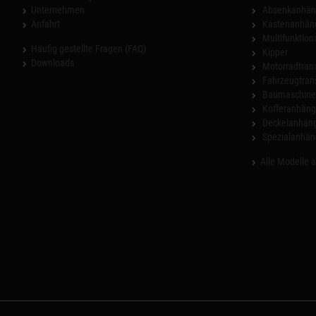
Unternehmen
Absenkanhän
Anfahrt
Kastenanhän
Multifunktio
Häufig gestellte Fragen (FAQ)
Kipper
Downloads
Motorradtrans
Fahrzeugtran
Baumaschinen
Kofferanhäng
Deckelanhän
Spezialanhän
Alle Modelle 