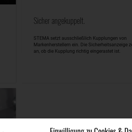
Sicher angekuppelt.
STEMA setzt ausschließlich Kupplungen von
Markenherstellern ein. Die Sicherheitsanzeige z
an, ob die Kupplung richtig eingerastet ist.
Einwilligung zu Cookies & D