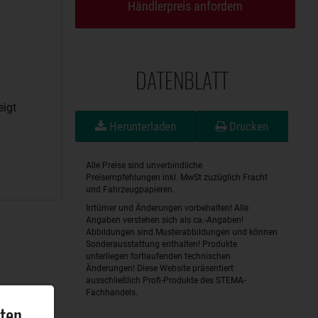
Händlerpreis anfordern
DATENBLATT
eigt
Herunterladen
Drucken
Alle Preise sind unverbindliche
Preisempfehlungen inkl. MwSt zuzüglich Fracht
und Fahrzeugpapieren.
Irrtümer und Änderungen vorbehalten! Alle
Angaben verstehen sich als ca.-Angaben!
Abbildungen sind Musterabbildungen und können
Sonderausstattung enthalten! Produkte
unterliegen fortlaufenden technischen
Änderungen! Diese Website präsentiert
ausschließlich Profi-Produkte des STEMA-
Fachhandels.
aten