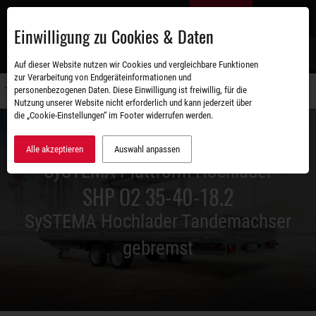
Zum
DE
Hauptinhalt
Einwilligung zu Cookies & Daten
S
Auf dieser Website nutzen wir Cookies und vergleichbare Funktionen
zur Verarbeitung von Endgeräteinformationen und
personenbezogenen Daten. Diese Einwilligung ist freiwillig, für die
Navigati
Nutzung unserer Website nicht erforderlich und kann jederzeit über
umschal
die „Cookie-Einstellungen“ im Footer widerrufen werden.
Alle akzeptieren
Auswahl anpassen
SySTEMA Plattform Hochlader
SHP O2 35-40-18.2
SySTEMA Hochlader Tandemachser
gebremst