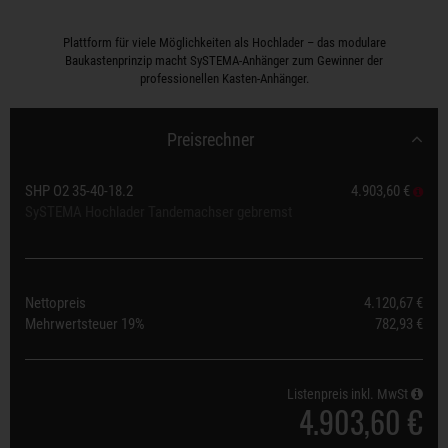
Plattform für viele Möglichkeiten als Hochlader – das modulare
Baukastenprinzip macht SySTEMA-Anhänger zum Gewinner der
professionellen Kasten-Anhänger.
Preisrechner
SHP O2 35-40-18.2
4.903,60 €
SySTEMA Hochlader Tandemachser gebremst
Nettopreis
4.120,67 €
Mehrwertsteuer
19%
782,93 €
Listenpreis inkl. MwSt
4.903,60 €