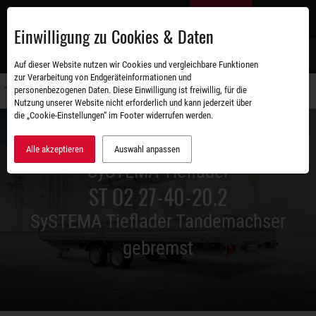
Zum
DE
Hauptinhalt
Einwilligung zu Cookies & Daten
S
Auf dieser Website nutzen wir Cookies und vergleichbare Funktionen
zur Verarbeitung von Endgeräteinformationen und
personenbezogenen Daten. Diese Einwilligung ist freiwillig, für die
Navigati
Nutzung unserer Website nicht erforderlich und kann jederzeit über
umschal
die „Cookie-Einstellungen“ im Footer widerrufen werden.
Alle akzeptieren
Auswahl anpassen
SySTEMA Tieflader
ST O2 27-40-20.2
SySTEMA Tieflader Tandemachser
gebremst