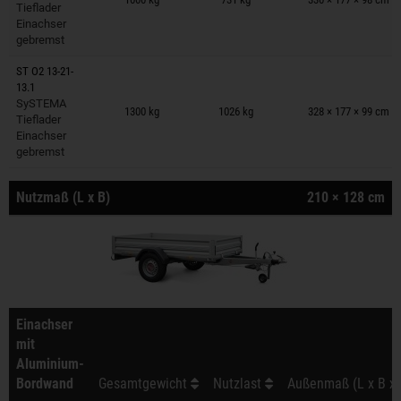
Tieflader
Einachser
gebremst
ST O2 13-21-
13.1
Anhänger auf Merkzettel
SySTEMA
1300 kg
1026 kg
328 × 177 × 99 cm
Tieflader
Einachser
gebremst
Nutzmaß (L x B)
210 × 128 cm
Einachser
mit
Aluminium-
Bordwand
Gesamtgewicht
Nutzlast
Außenmaß (L x B x 