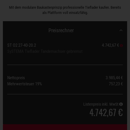
Mit dem modulare Baukastenprinzip professionelle Tieflader kaufen. Bereits
als Plattform voll einsatzfähig.
Preisrechner
ST O2 27-40-20.2
4.742,67 €
SySTEMA Tieflader Tandemachser gebremst
Nettopreis
3.985,44 €
Mehrwertsteuer
19%
757,23 €
Listenpreis inkl. MwSt
4.742,67 €