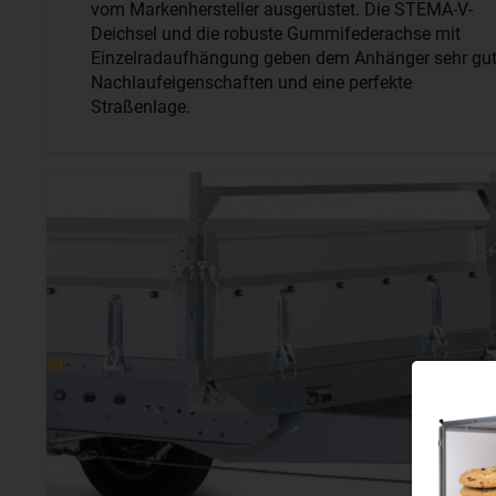
vom Markenhersteller ausgerüstet. Die STEMA-V-
Deichsel und die robuste Gummifederachse mit
Einzelradaufhängung geben dem Anhänger sehr gu
Nachlaufeigenschaften und eine perfekte
Straßenlage.