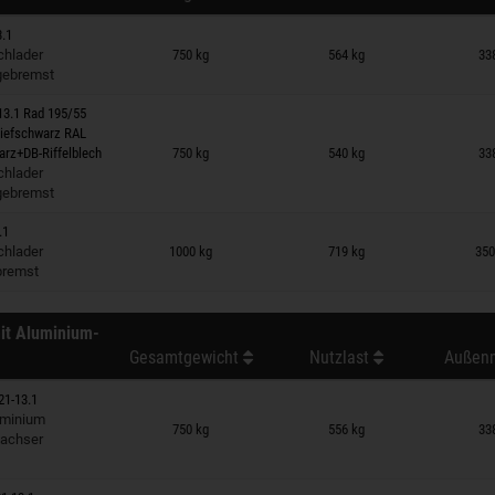
3.1
 auf Merkzettel
hlader
750 kg
564 kg
33
gebremst
13.1 Rad 195/55
tiefschwarz RAL
 auf Merkzettel
arz+DB-Riffelblech
750 kg
540 kg
33
hlader
gebremst
.1
 auf Merkzettel
hlader
1000 kg
719 kg
350
bremst
it Aluminium-
Gesamtgewicht
Nutzlast
Außenm
21-13.1
 auf Merkzettel
minium
750 kg
556 kg
33
nachser