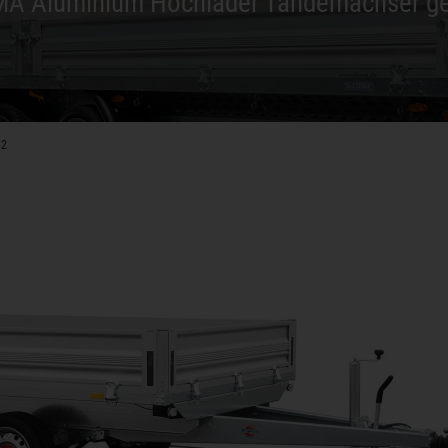
A Aluminium Hochlader Tandemachser g
.2