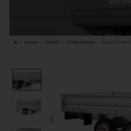
SySTEM
Sortiment
SySTEMA
SySTEMA Hochlader
ALU SH O2 35-40-18