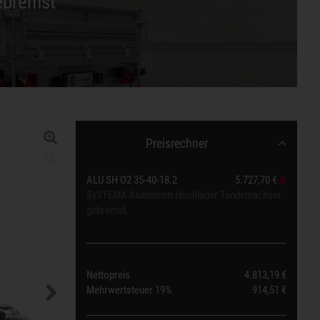
ebremst
Preisrechner
ALU SH O2 35-40-18.2
5.727,70 €
SySTEMA Aluminium Hochlader Tandemachser
gebremst
Nettopreis
4.813,19 €
Mehrwertsteuer
19%
914,51 €