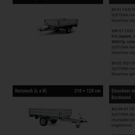
SH O1 7.5-21-1
Anhänger
SySTEMA Hoc
Einachser un
SHP O1 7.5-21-
R10, Beplank., 
Anhänger
9005+Flp. schw
SySTEMA Hoc
Einachser un
SH O2 10-21-13
Anhänger
SySTEMA Hoc
Einachser ge
Nutzmaß (L x B)
210 × 128 cm
Einachser m
Bordwand
ALU SH O1 7.5-
Anhänger
SySTEMA Alu
Hochlader Ei
ungebremst