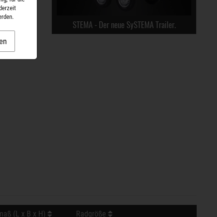
derzeit
erden.
STEMA - Der neue SySTEMA Trailer.
en
aß (L x B x H)
Radgröße