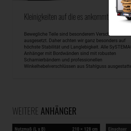
Kleinigkeiten auf die es ankommt.
Bewegliche Teile sind besonderem Verschleiß
ausgesetzt. Daher achten wir ganz besonders auf
höchste Stabilität und Langlebigkeit. Alle SySTEM
Anhänger mit Bordwänden sind mit robusten
Scharnierbändern und professionellen
Winkelhebelverschlüssen aus Stahlguss ausgestatte
WEITERE
ANHÄNGER
Nutzmaß (L x B)
210 × 128 cm
Einachser