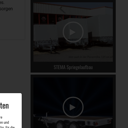
es.
 sorgen
STEMA Spriegelaufbau
aten
re
en und
ig, für die