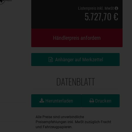
Listenpreis inkl. MwSt
5.727,70 €
Händlerpreis anfordern
Anhänger auf Merkzettel
DATENBLATT
Herunterladen
Drucken
Alle Preise sind unverbindliche
Preisempfehlungen inkl. MwSt zuzüglich Fracht
und Fahrzeugpapieren.