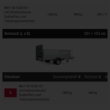
MU.T O2 13-25-13.1
Anhänger auf Merkzettel
mit Gitterbordwand
1300 kg
908 kg
390 × 179
(halboffen) und
Teleskopkurbelstütze
Nutzmaß (L x B)
251 × 153 cm
Einachser
Gesamtgewicht
Nutzlast
Auß
MU.T O2 13-25-15.1
Anhänger auf Merkzettel
mit Gitterbordwand
%
1300 kg
864 kg
(halboffen) und
Teleskopkurbelstütze