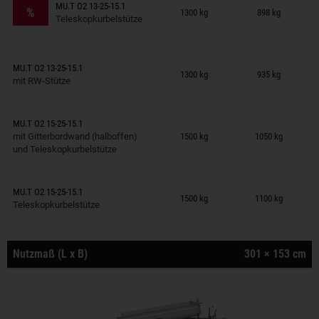
Anhänger auf Merkzettel
MU.T O2 13-25-15.1
%
1300 kg
898 kg
Teleskopkurbelstütze
Anhänger auf Merkzettel
MU.T O2 13-25-15.1
1300 kg
935 kg
mit RW-Stütze
Anhänger auf Merkzettel
MU.T O2 15-25-15.1
mit Gitterbordwand (halboffen)
1500 kg
1050 kg
und Teleskopkurbelstütze
Anhänger auf Merkzettel
MU.T O2 15-25-15.1
1500 kg
1100 kg
Teleskopkurbelstütze
Nutzmaß (L x B)
301 × 153 cm