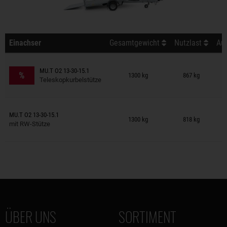
Einachser
Gesamtgewicht
Nutzlast
Auß
Anhänger auf Merkzettel
MU.T O2 13-30-15.1
%
1300 kg
867 kg
Teleskopkurbelstütze
Anhänger auf Merkzettel
MU.T O2 13-30-15.1
1300 kg
818 kg
mit RW-Stütze
ÜBER UNS
SORTIMENT