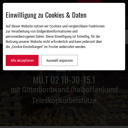
Zum
DE
Hauptinhalt
Einwilligung zu Cookies & Daten
S
Auf dieser Website nutzen wir Cookies und vergleichbare Funktionen
zur Verarbeitung von Endgeräteinformationen und
personenbezogenen Daten. Diese Einwilligung ist freiwillig, für die
Navigati
Nutzung unserer Website nicht erforderlich und kann jederzeit über
umschal
die „Cookie-Einstellungen“ im Footer widerrufen werden.
Alle akzeptieren
Auswahl anpassen
MU.T
MU.T O2 18-30-15.1
mit Gitterbordwand (halboffen) und
Teleskopkurbelstütze