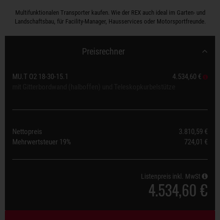
Multifunktionalen Transporter kaufen. Wie der REX auch ideal im Garten- und
Landschaftsbau, für Facility-Manager, Hausservices oder Motorsportfreunde.
Preisrechner
MU.T O2 18-30-15.1
4.534,60 €
mit Gitterbordwand (halboffen) und Teleskopkurbelstütze
Nettopreis
3.810,59 €
Mehrwertsteuer
19%
724,01 €
Listenpreis inkl. MwSt
4.534,60 €