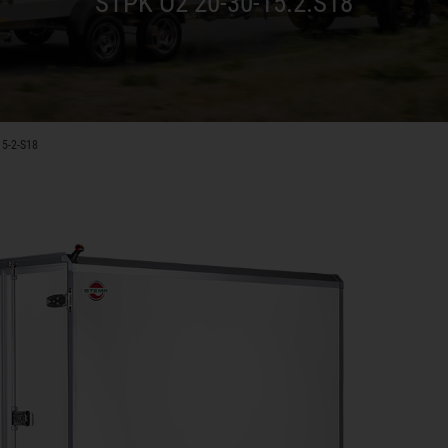
STPK O2 20-30-15.2.S18
15-2-S18