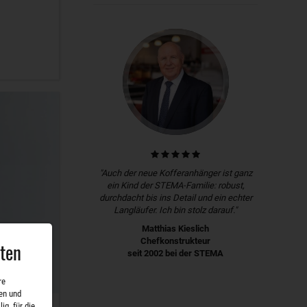
"Auch der neue Kofferanhänger ist ganz
ein Kind der STEMA-Familie: robust,
durchdacht bis ins Detail und ein echter
Langläufer. Ich bin stolz darauf."
Matthias Kieslich
Chefkonstrukteur
aten
seit 2002 bei der STEMA
re
en und
ig, für die