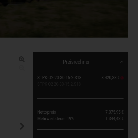
Preisrechner
STPK-O2-20-30-15-2-S18
8.420,38 €
STPK O2 20-30-15.2.S18
Nettopreis
7.075,95 €
Mehrwertsteuer
19%
1.344,43 €