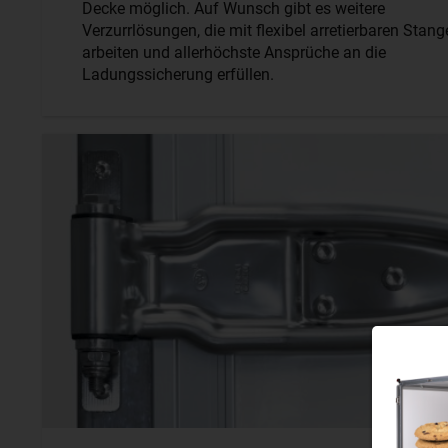
Decke möglich. Auf Wunsch gibt es weitere
Verzurrlösungen, die mit flexibel arretierbaren Stan
arbeiten und allerhöchste Ansprüche an die
Ladungssicherung erfüllen.