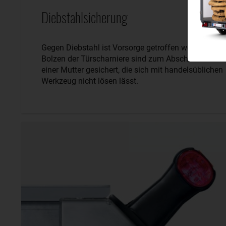
Diebstahlsicherung
Gegen Diebstahl ist Vorsorge getroffen worden. Die
Bolzen der Türscharniere sind zum Abschluss mit
einer Mutter gesichert, die sich mit handelsüblichen
Werkzeug nicht lösen lässt.