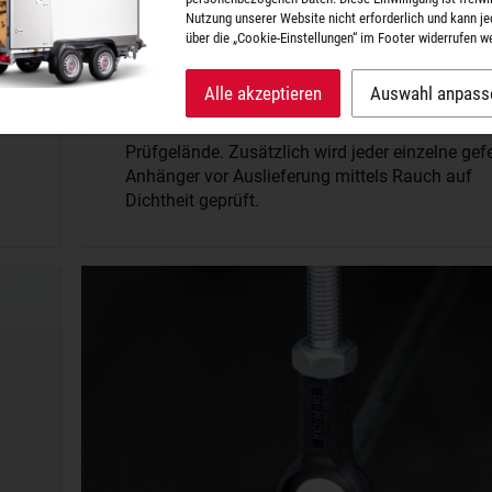
Nutzung unserer Website nicht erforderlich und kann je
Dichtheit
über die „Cookie-Einstellungen“ im Footer widerrufen w
Alle akzeptieren
Auswahl anpass
Hervorragende Ergebnisse lieferte die S-BOX ber
bei den Salzwasserdurchfahrten auf dem
Prüfgelände. Zusätzlich wird jeder einzelne gefe
Anhänger vor Auslieferung mittels Rauch auf
Dichtheit geprüft.