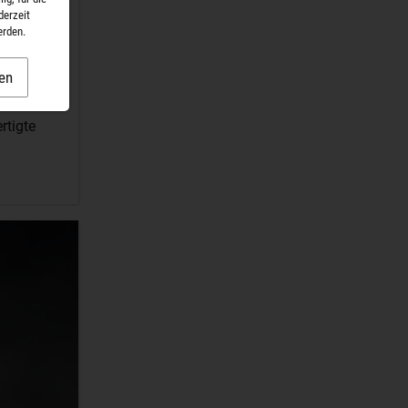
derzeit
erden.
en
eits
rtigte