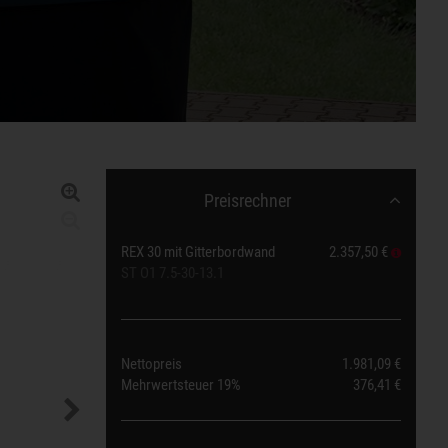
Preisrechner
REX 30 mit Gitterbordwand
2.357,50 €
ST O1 7.5-30-13.1
Nettopreis
1.981,09 €
Mehrwertsteuer
19%
376,41 €