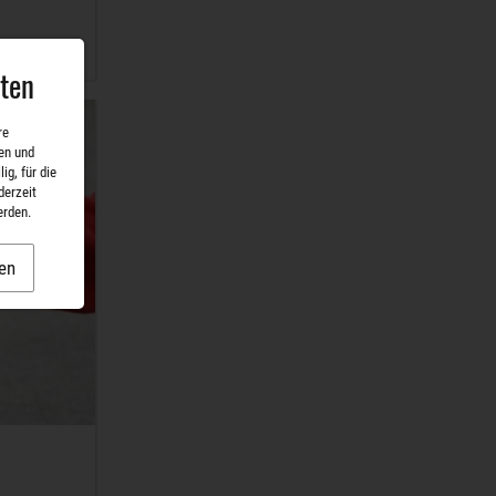
aten
re
en und
ig, für die
derzeit
erden.
en