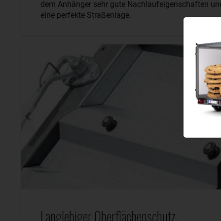
dem Anhänger sehr gute Nachlaufeigenschaften un
eine perfekte Straßenlage.
Langlebiger Oberflächenschutz.