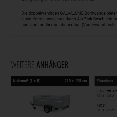
Die doppelwandigen GALVALUME Bordwände biete
einen Korrosionsschutz durch Alu Zink Beschichtun
und sind rundherum abnhembar (Vorderwand fest).
WEITERE
ANHÄNGER
Nutzmaß (L x B)
210 × 128 cm
Einachser
Anhänger
REX 21 mit Git
ST O1 7.5-21-
Anhänger
REX 21
ST O1 7.5-21-