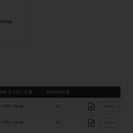
attet.
aß (L x B x H)
Radgröße
 × 175 × 128 cm
10"
Mehr
 × 175 × 128 cm
10"
Mehr