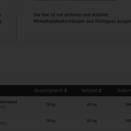
n
Der Rex ist mit sicheren und stabilen
g
Winkelhebelverschlüssen aus Stahlguss ausgest
Gesamtgewicht
Nutzlast
Außenm
 auf Merkzettel
terbordwand
750 kg
497 kg
309
13.1
 auf Merkzettel
750 kg
523 kg
309
13.1