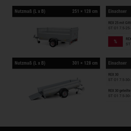
Nutzmaß (L x B)
251 × 128 cm
Einachser
Anhänger
REX 25 mit Git
ST O1 7.5-25-
Anhänger
REX
%
ST 
Nutzmaß (L x B)
301 × 128 cm
Einachser
Anhänger
REX 30
ST O1 7.5-30-
Anhänger
REX 30 geteilt
ST O1 7.5-30-