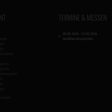
NT
TERMINE & MESSEN
09.09.2026 - 13.09.2026
änger
NordBau Neumünster
ger
ger
nsanhänger
porter
sporter
transporter
er
ger
ger
anzeigen