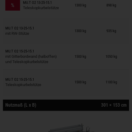
Anhänger auf Merkzettel
MU.T O2 13-25-15.1
%
1300 kg
898 kg
Teleskopkurbelstütze
Anhänger auf Merkzettel
MU.T O2 13-25-15.1
1300 kg
935 kg
mit RW-Stütze
Anhänger auf Merkzettel
MU.T O2 15-25-15.1
mit Gitterbordwand (halboffen)
1500 kg
1050 kg
und Teleskopkurbelstütze
Anhänger auf Merkzettel
MU.T O2 15-25-15.1
1500 kg
1100 kg
Teleskopkurbelstütze
Nutzmaß (L x B)
301 × 153 cm