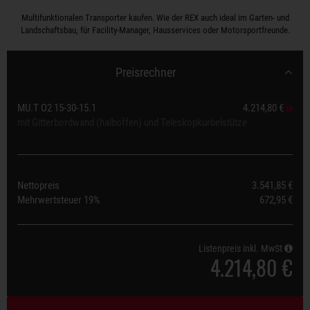
Multifunktionalen Transporter kaufen. Wie der REX auch ideal im Garten- und
Landschaftsbau, für Facility-Manager, Hausservices oder Motorsportfreunde.
Preisrechner
MU.T O2 15-30-15.1
4.214,80 €
mit Gitterbordwand (halboffen) und Teleskopkurbelstütze
Nettopreis
3.541,85 €
Mehrwertsteuer
19%
672,95 €
Listenpreis inkl. MwSt
4.214,80 €