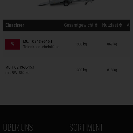
Einachser
Gesamtgewicht
Nutzlast
Auß
Anhänger auf Merkzettel
MU.T O2 13-30-15.1
%
1300 kg
867 kg
Teleskopkurbelstütze
Anhänger auf Merkzettel
MU.T O2 13-30-15.1
1300 kg
818 kg
mit RW-Stütze
ÜBER UNS
SORTIMENT