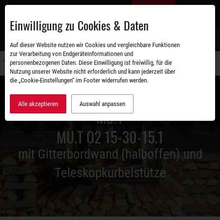
Zum
DE
Hauptinhalt
Einwilligung zu Cookies & Daten
S
Auf dieser Website nutzen wir Cookies und vergleichbare Funktionen
zur Verarbeitung von Endgeräteinformationen und
personenbezogenen Daten. Diese Einwilligung ist freiwillig, für die
Navigati
Nutzung unserer Website nicht erforderlich und kann jederzeit über
umschal
die „Cookie-Einstellungen“ im Footer widerrufen werden.
Alle akzeptieren
Auswahl anpassen
MU.T
MU.T O2 15-30-15.1
mit Gitterbordwand (halboffen) und
Teleskopkurbelstütze