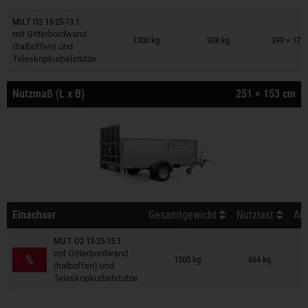
MU.T O2 13-25-13.1
Anhänger auf Merkzettel
mit Gitterbordwand
1300 kg
908 kg
390 × 179
(halboffen) und
Teleskopkurbelstütze
Nutzmaß (L x B)
251 × 153 cm
Einachser
Gesamtgewicht
Nutzlast
Auß
MU.T O2 13-25-15.1
Anhänger auf Merkzettel
mit Gitterbordwand
%
1300 kg
864 kg
(halboffen) und
Teleskopkurbelstütze