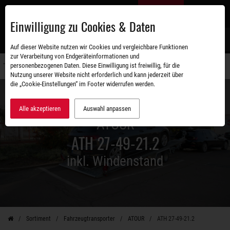
Zum
DE
Hauptinhalt
Einwilligung zu Cookies & Daten
S
Auf dieser Website nutzen wir Cookies und vergleichbare Funktionen
zur Verarbeitung von Endgeräteinformationen und
personenbezogenen Daten. Diese Einwilligung ist freiwillig, für die
Navigati
Nutzung unserer Website nicht erforderlich und kann jederzeit über
umschal
die „Cookie-Einstellungen“ im Footer widerrufen werden.
Alle akzeptieren
Auswahl anpassen
ATOUR
ATH 27-49-21.2
inkl. Windenstand
Sortiment
Fahrzeugtransporter
ATOUR
ATH 27-49-21.2