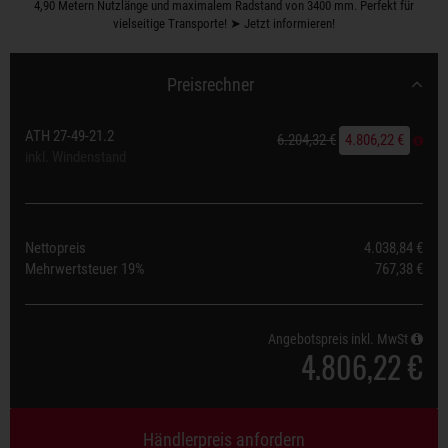
4,90 Metern Nutzlänge und maximalem Radstand von 3400 mm. Perfekt für
vielseitige Transporte! ➤ Jetzt informieren!
Preisrechner
ATH 27-49-21.2
6.204,32 €
4.806,22 €
inkl. Windenstand
Nettopreis
4.038,84 €
Mehrwertsteuer
19%
767,38 €
Angebotspreis inkl. MwSt
4.806,22 €
Händlerpreis anfordern