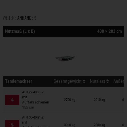
WEITERE
ANHÄNGER
Nutzmaß (L x B)
400 × 203 cm
Tandemachser
Gesamtgewicht
Nutzlast
Außenm
ATH 27-40-21.2
Anhänger auf Merkzettel
mit
%
2700 kg
2010 kg
600
Auffahrschienen
155 cm
ATH 30-40-21.2
Anhänger auf Merkzettel
mit
%
3000 kg
2300 kg
600