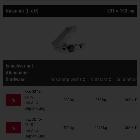
Nutzmaß (L x B)
231 × 153 cm
Einachser mit
Aluminium-
Bordwand
Gesamtgewicht
Nutzlast
Außenmaß (
RKE O2 13-
Anhänger auf Merkzettel
23-15.1
%
1300 kg
850 kg
369 × 17
mit ALU-
Beplankung
RKE O2 15-
Anhänger auf Merkzettel
23-15.1
%
1500 kg
1045 kg
369 × 17
mit ALU-
Beplankung