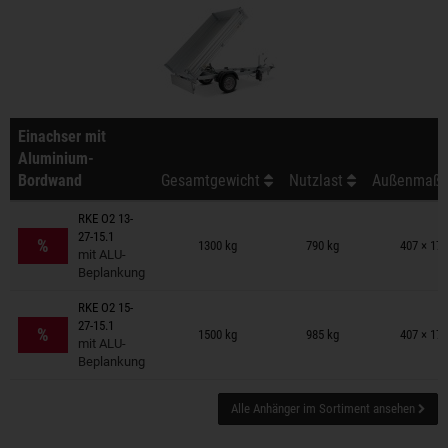
Einachser mit
Aluminium-
Bordwand
Gesamtgewicht
Nutzlast
Außenmaß (
RKE O2 13-
Anhänger auf Merkzettel
27-15.1
%
1300 kg
790 kg
407 × 17
mit ALU-
Beplankung
RKE O2 15-
Anhänger auf Merkzettel
27-15.1
%
1500 kg
985 kg
407 × 17
mit ALU-
Beplankung
Alle Anhänger im Sortiment ansehen