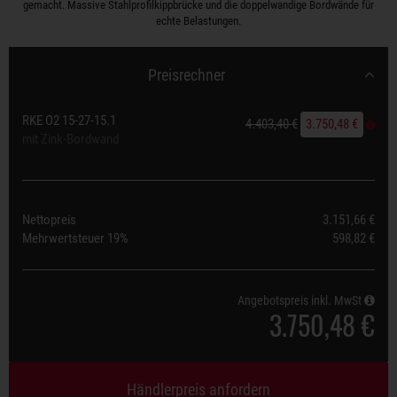
gemacht. Massive Stahlprofilkippbrücke und die doppelwandige Bordwände für
echte Belastungen.
Preisrechner
RKE O2 15-27-15.1
4.403,40 €
3.750,48 €
mit Zink-Bordwand
Nettopreis
3.151,66 €
Mehrwertsteuer
19%
598,82 €
Angebotspreis inkl. MwSt
3.750,48 €
Händlerpreis anfordern