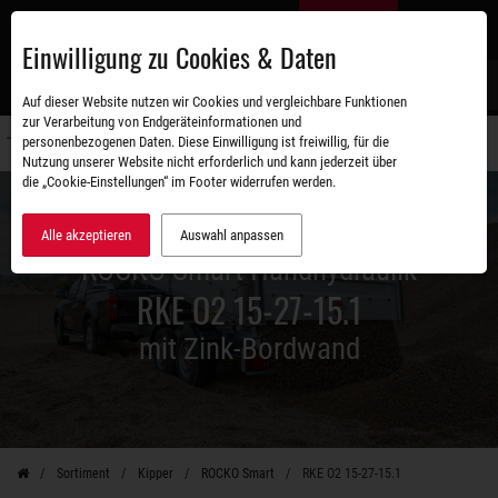
Zum
DE
Hauptinhalt
Einwilligung zu Cookies & Daten
S
Auf dieser Website nutzen wir Cookies und vergleichbare Funktionen
zur Verarbeitung von Endgeräteinformationen und
personenbezogenen Daten. Diese Einwilligung ist freiwillig, für die
Navigati
Nutzung unserer Website nicht erforderlich und kann jederzeit über
umschal
die „Cookie-Einstellungen“ im Footer widerrufen werden.
Alle akzeptieren
Auswahl anpassen
ROCKO Smart Handhydraulik
RKE O2 15-27-15.1
mit Zink-Bordwand
Sortiment
Kipper
ROCKO Smart
RKE O2 15-27-15.1